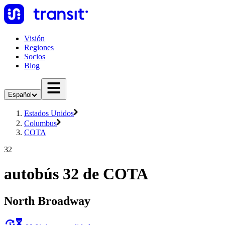
Visión
Regiones
Socios
Blog
Español
Estados Unidos
Columbus
COTA
32
autobús 32 de COTA
North Broadway