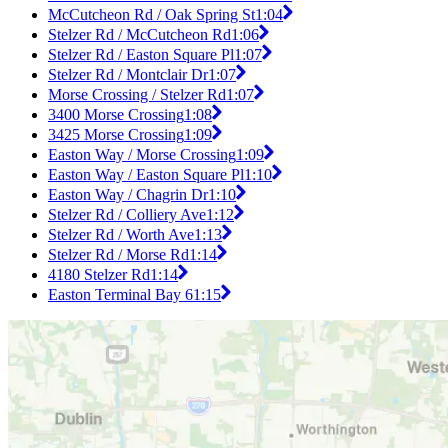
McCutcheon Rd / Oak Spring St
1:04
Stelzer Rd / McCutcheon Rd
1:06
Stelzer Rd / Easton Square Pl
1:07
Stelzer Rd / Montclair Dr
1:07
Morse Crossing / Stelzer Rd
1:07
3400 Morse Crossing
1:08
3425 Morse Crossing
1:09
Easton Way / Morse Crossing
1:09
Easton Way / Easton Square Pl
1:10
Easton Way / Chagrin Dr
1:10
Stelzer Rd / Colliery Ave
1:12
Stelzer Rd / Worth Ave
1:13
Stelzer Rd / Morse Rd
1:14
4180 Stelzer Rd
1:14
Easton Terminal Bay 6
1:15