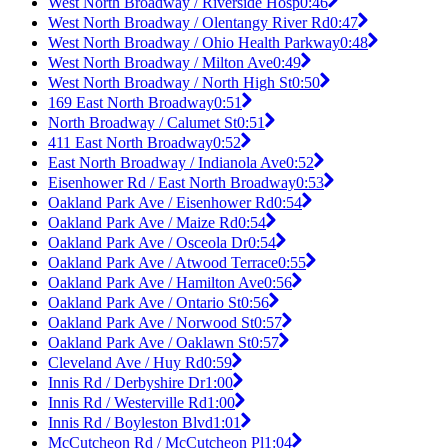
West North Broadway / Riverside Hosp
0:46
West North Broadway / Olentangy River Rd
0:47
West North Broadway / Ohio Health Parkway
0:48
West North Broadway / Milton Ave
0:49
West North Broadway / North High St
0:50
169 East North Broadway
0:51
North Broadway / Calumet St
0:51
411 East North Broadway
0:52
East North Broadway / Indianola Ave
0:52
Eisenhower Rd / East North Broadway
0:53
Oakland Park Ave / Eisenhower Rd
0:54
Oakland Park Ave / Maize Rd
0:54
Oakland Park Ave / Osceola Dr
0:54
Oakland Park Ave / Atwood Terrace
0:55
Oakland Park Ave / Hamilton Ave
0:56
Oakland Park Ave / Ontario St
0:56
Oakland Park Ave / Norwood St
0:57
Oakland Park Ave / Oaklawn St
0:57
Cleveland Ave / Huy Rd
0:59
Innis Rd / Derbyshire Dr
1:00
Innis Rd / Westerville Rd
1:00
Innis Rd / Boyleston Blvd
1:01
McCutcheon Rd / McCutcheon Pl
1:04