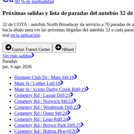
80 % de puntualidad
Próximas salidas y lista de paradas del autobús 32 
32 de COTA - autobús North Broadway da servicio a 70 paradas de au
hacia abajo para ver las próximas llegadas del autobús 32 a cada para
real
en la aplicación
.
Easton Transit Center
Hilliard
Ver más salidas
Paradas
jue, 6 ago 2026
Heritage Club Dr / Main St
0:18
Main St / Luther Ln
0:18
Main St / Scioto Darby Creek Rd
0:19
Cemetery Rd / Luxair Dr
0:21
Cemetery Rd / Norwich St
0:22
Cemetery Rd / Westbrook Dr
0:22
Cemetery Rd / Outer St
0:24
Cemetery Rd / Leap Rd
0:24
Cemetery Rd / Brown Park Dr
0:25
Cemetery Rd / Britton Pkwy
0:26