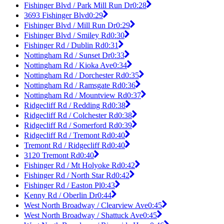
Fishinger Blvd / Park Mill Run Dr
0:28
3693 Fishinger Blvd
0:29
Fishinger Blvd / Mill Run Dr
0:29
Fishinger Blvd / Smiley Rd
0:30
Fishinger Rd / Dublin Rd
0:31
Nottingham Rd / Sunset Dr
0:33
Nottingham Rd / Kioka Ave
0:34
Nottingham Rd / Dorchester Rd
0:35
Nottingham Rd / Ramsgate Rd
0:36
Nottingham Rd / Mountview Rd
0:37
Ridgecliff Rd / Redding Rd
0:38
Ridgecliff Rd / Colchester Rd
0:38
Ridgecliff Rd / Somerford Rd
0:39
Ridgecliff Rd / Tremont Rd
0:40
Tremont Rd / Ridgecliff Rd
0:40
3120 Tremont Rd
0:40
Fishinger Rd / Mt Holyoke Rd
0:42
Fishinger Rd / North Star Rd
0:42
Fishinger Rd / Easton Pl
0:43
Kenny Rd / Oberlin Dr
0:44
West North Broadway / Clearview Ave
0:45
West North Broadway / Shattuck Ave
0:45