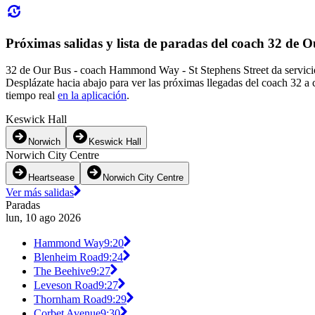
Próximas salidas y lista de paradas del coach 32 de 
32 de Our Bus - coach Hammond Way - St Stephens Street da servicio
Desplázate hacia abajo para ver las próximas llegadas del coach 32 a 
tiempo real
en la aplicación
.
Keswick Hall
Norwich
Keswick Hall
Norwich City Centre
Heartsease
Norwich City Centre
Ver más salidas
Paradas
lun, 10 ago 2026
Hammond Way
9:20
Blenheim Road
9:24
The Beehive
9:27
Leveson Road
9:27
Thornham Road
9:29
Corbet Avenue
9:30