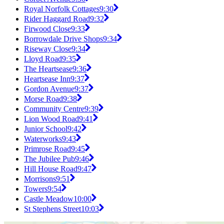
Royal Norfolk Cottages
9:30
Rider Haggard Road
9:32
Firwood Close
9:33
Borrowdale Drive Shops
9:34
Riseway Close
9:34
Lloyd Road
9:35
The Heartsease
9:36
Heartsease Inn
9:37
Gordon Avenue
9:37
Morse Road
9:38
Community Centre
9:39
Lion Wood Road
9:41
Junior School
9:42
Waterworks
9:43
Primrose Road
9:45
The Jubilee Pub
9:46
Hill House Road
9:47
Morrisons
9:51
Towers
9:54
Castle Meadow
10:00
St Stephens Street
10:03