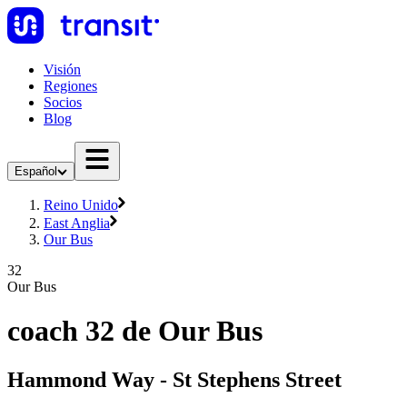
Visión
Regiones
Socios
Blog
Español
Reino Unido
East Anglia
Our Bus
32
Our Bus
coach 32 de Our Bus
Hammond Way - St Stephens Street