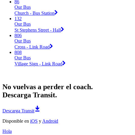
86
Our Bus
Church - Bus Station
132
Our Bus
St Stephens Street - Hall
806
Our Bus
Cross - Link Road
808
Our Bus
Village Sign - Link Road
No vuelvas a perder el coach.
Descarga Transit.
Descarga Transit
Disponible en
iOS
y
Android
Hola