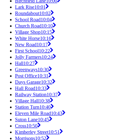
Birchfield Lane
10:00
Lark Rise
10:01
Roundabout
10:02
School Road
10:04
Church Road
10:10
Village Shop
10:15
White Horse
10:16
New Road
10:17
First School
10:22
Jolly Farmers
10:24
Hall
10:27
Greenways
10:30
Post Office
10:31
Days Garage
10:32
Hall Road
10:33
Railway Station
10:37
Village Hall
10:38
Station Turn
10:40
Eleven Mile Road
10:43
Suton Lane
10:45
Cross
10:50
Kimberley Street
10:51
Morrisons
10:52