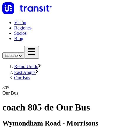
Visión
Regiones
Socios
Blog
Español
Reino Unido
East Anglia
Our Bus
805
Our Bus
coach 805 de Our Bus
Wymondham Road - Morrisons