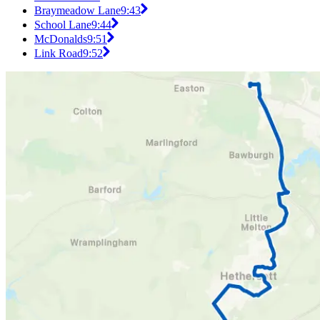
Braymeadow Lane
9:43
School Lane
9:44
McDonalds
9:51
Link Road
9:52