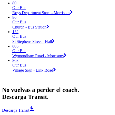
80
Our Bus
Roys Department Store - Morrisons
86
Our Bus
Church - Bus Station
132
Our Bus
St Stephens Street - Hall
805
Our Bus
Wymondham Road - Morrisons
808
Our Bus
Village Sign - Link Road
No vuelvas a perder el coach.
Descarga Transit.
Descarga Transit