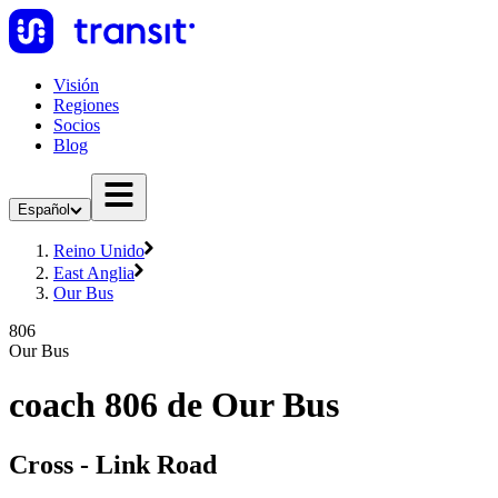
Visión
Regiones
Socios
Blog
Español
Reino Unido
East Anglia
Our Bus
806
Our Bus
coach 806 de Our Bus
Cross - Link Road