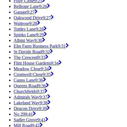
Folly Close
9:25
Bellrope Lane
9:26
Garage
9:27
Oakwood Drive
9:27
Waitrose
9:28
Tuttles Lane
9:28
Spinks Lane
9:29
Albini Way
9:30
Elm Farm Business Park
9:31
St Davids Road
9:32
The Crescent
9:33
Flint House Gardens
9:34
Meadow Close
9:34
Cromwell Close
9:35
Canns Lane
9:36
Queens Road
9:36
Churchfields
9:37
Admirals Way
9:37
Lakeland Way
9:38
Deacon Drive
9:39
No 29
9:41
Sadler Grove
9:41
Mill Road
9:42