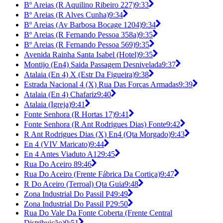
Bº Areias (R Aquilino Ribeiro 227)
9:33
Bº Areias (R Alves Cunha)
9:34
Bº Areias (Av Barbosa Bocage 1204)
9:34
Bº Areias (R Fernando Pessoa 358a)
9:35
Bº Areias (R Fernando Pessoa 569)
9:35
Avenida Rainha Santa Isabel (Hotel)
9:35
Montijo (En4) Saida Passagem Desnivelada
9:37
Atalaia (En 4) X (Estr Da Figueira)
9:38
Estrada Nacional 4 (X) Rua Das Forças Armadas
9:39
Atalaia (En 4) Chafariz
9:40
Atalaia (Igreja)
9:41
Fonte Senhora (R Hortas 17)
9:41
Fonte Senhora (R Ant Rodrigues Dias) Fonte
9:42
R Ant Rodrigues Dias (X) En4 (Qta Morgado)
9:43
En 4 (VIV Maricato)
9:44
En 4 Antes Viaduto A12
9:45
Rua Do Aceiro 8
9:46
Rua Do Aceiro (Frente Fábrica Da Cortiça)
9:47
R Do Aceiro (Terroal) Qta Guia
9:48
Zona Industrial Do Passil P4
9:49
Zona Industrial Do Passil P2
9:50
Rua Do Vale Da Fonte Coberta (Frente Central
Distribuição)
9:51