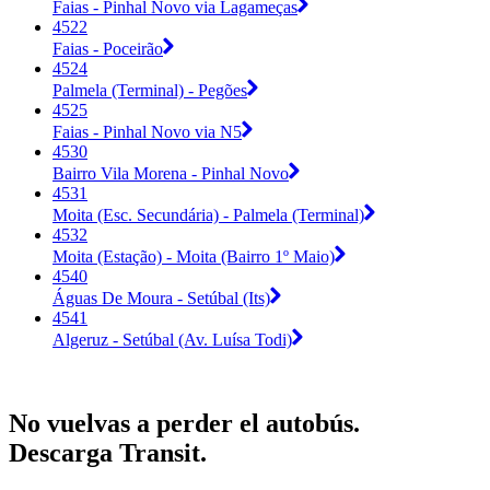
Faias - Pinhal Novo via Lagameças
4522
Faias - Poceirão
4524
Palmela (Terminal) - Pegões
4525
Faias - Pinhal Novo via N5
4530
Bairro Vila Morena - Pinhal Novo
4531
Moita (Esc. Secundária) - Palmela (Terminal)
4532
Moita (Estação) - Moita (Bairro 1º Maio)
4540
Águas De Moura - Setúbal (Its)
4541
Algeruz - Setúbal (Av. Luísa Todi)
No vuelvas a perder el autobús.
Descarga Transit.