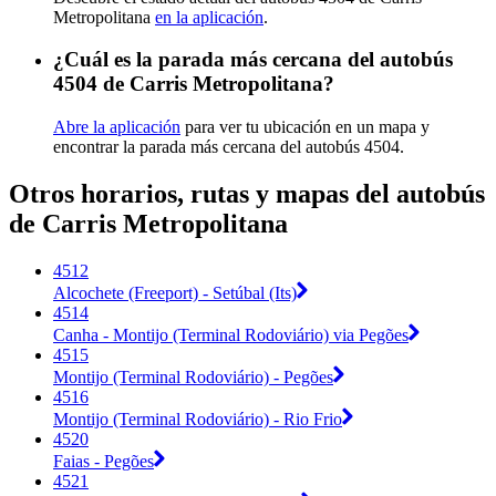
Metropolitana
en la aplicación
.
¿Cuál es la parada más cercana del autobús
4504 de Carris Metropolitana?
Abre la aplicación
para ver tu ubicación en un mapa y
encontrar la parada más cercana del autobús 4504.
Otros horarios, rutas y mapas del autobús
de Carris Metropolitana
4512
Alcochete (Freeport) - Setúbal (Its)
4514
Canha - Montijo (Terminal Rodoviário) via Pegões
4515
Montijo (Terminal Rodoviário) - Pegões
4516
Montijo (Terminal Rodoviário) - Rio Frio
4520
Faias - Pegões
4521