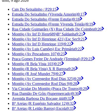
dom, 9 ago 2026
Cais Do Seixalinho / P2
9:15
Estrada Do Seixalinho (Vivenda Amorim)
9:17
Estrada Do Seixalinho (Frente Estufas)
9:18
Estrada Do Seixalinho (Frente Vivenda Teigão)
9:19
Rua Cidade Guimarães (X) Rua Cidade De Coimbra
9:20
Montijo (Av Inf D Henr689)Bº Saldanha
9:21
Montijo (Av Inf D Henrique 421) Esc Sec
9:21
Montijo (Av Inf D Henrique 119)
9:22
Montijo (Av Luis Camões) Esc Primária
9:22
Montijo (Av Pescadores 107)
9:23
Praça Gomes Freire De Andrade (Terminal) P2
9:23
Montijo (R Bela Vista 103)
9:25
Montijo (R Bela Vista) X R Barrosa
9:26
Montijo (R José Mundet 79)
9:27
Montijo (Av Corregedor Rod Dias 325)
9:28
Montijo (Av Corregedor Rod Dias 9)
9:28
Via Circular Do Montijo (Praça De Touros)
9:29
Rua Damião De Góis (Supermercado)
9:30
Avenida Barbosa Du Bocage 444
9:32
Bº Areias (R Eugénio Salvador 12)
9:32
Bº Areias (R Leitão Barros) Escola
9:33