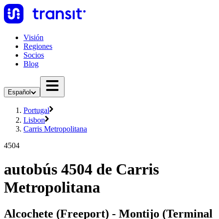
Visión
Regiones
Socios
Blog
Español
Portugal
Lisbon
Carris Metropolitana
4504
autobús 4504 de Carris
Metropolitana
Alcochete (Freeport) - Montijo (Terminal