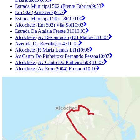
Estrada Municipal 502 (Frente Fabrica)
9:53
Em 502 (Armazens)
9:57
Estrada Municipal 502 1869
10:00
Alcochete (Em 502) Vila Sol
10:03
Estrada Da Atalaia Frente 310
10:03
Alcochete (Av Restauração) EB Manuel I
10:04
Avenida Da Revolução 43
10:05
Alcochete (R Maria Lamas Lt1)
10:06
Av Canto Do Pinheiroxr Fernando Pessoa
10:07
Alcochete (Av Canto Do Pinheiro 698)
10:08
Alcochete (Av Euro 2004) Freeport
10:10