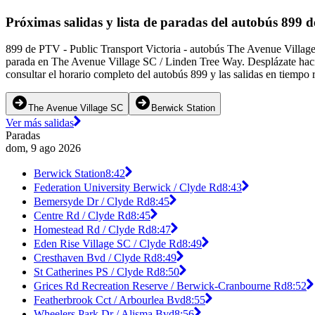
Próximas salidas y lista de paradas del autobús 899 
899 de PTV - Public Transport Victoria - autobús The Avenue Village
parada en The Avenue Village SC / Linden Tree Way. Desplázate hacia
consultar el horario completo del autobús 899 y las salidas en tiempo 
The Avenue Village SC
Berwick Station
Ver más salidas
Paradas
dom, 9 ago 2026
Berwick Station
8:42
Federation University Berwick / Clyde Rd
8:43
Bemersyde Dr / Clyde Rd
8:45
Centre Rd / Clyde Rd
8:45
Homestead Rd / Clyde Rd
8:47
Eden Rise Village SC / Clyde Rd
8:49
Cresthaven Bvd / Clyde Rd
8:49
St Catherines PS / Clyde Rd
8:50
Grices Rd Recreation Reserve / Berwick-Cranbourne Rd
8:52
Featherbrook Cct / Arbourlea Bvd
8:55
Wheelers Park Dr / Alisma Bvd
8:56