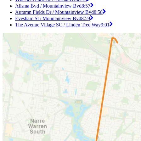
Alisma Bvd / Mountainview Bvd
8:57
Autumn Fields Dr / Mountainview Bvd
8:58
Evesham St / Mountainview Bvd
8:59
The Avenue Village SC / Linden Tree Way
9:01