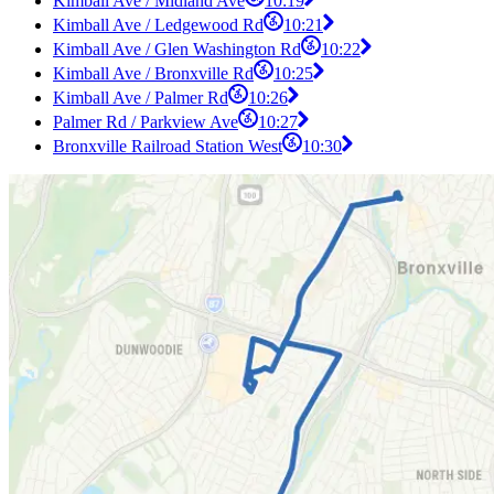
Kimball Ave / Midland Ave
10:19
Kimball Ave / Ledgewood Rd
10:21
Kimball Ave / Glen Washington Rd
10:22
Kimball Ave / Bronxville Rd
10:25
Kimball Ave / Palmer Rd
10:26
Palmer Rd / Parkview Ave
10:27
Bronxville Railroad Station West
10:30