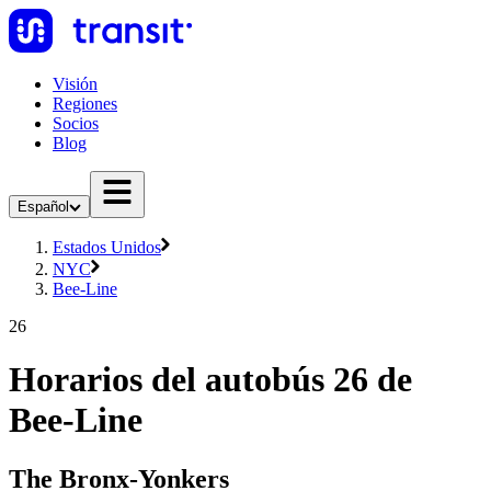
Visión
Regiones
Socios
Blog
Español
Estados Unidos
NYC
Bee-Line
26
Horarios del autobús 26 de
Bee-Line
The Bronx-Yonkers