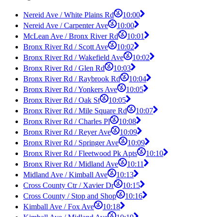
Nereid Ave / White Plains Rd
10:00
Nereid Ave / Carpenter Ave
10:00
McLean Ave / Bronx River Rd
10:01
Bronx River Rd / Scott Ave
10:02
Bronx River Rd / Wakefield Ave
10:02
Bronx River Rd / Glen Rd
10:03
Bronx River Rd / Raybrook Rd
10:04
Bronx River Rd / Yonkers Ave
10:05
Bronx River Rd / Oak St
10:05
Bronx River Rd / Mile Square Rd
10:07
Bronx River Rd / Charles Pl
10:08
Bronx River Rd / Reyer Ave
10:09
Bronx River Rd / Springer Ave
10:09
Bronx River Rd / Fleetwood Pk Apts
10:10
Bronx River Rd / Midland Ave
10:11
Midland Ave / Kimball Ave
10:13
Cross County Ctr / Xavier Dr
10:15
Cross County / Stop and Shop
10:16
Kimball Ave / Fox Ave
10:18