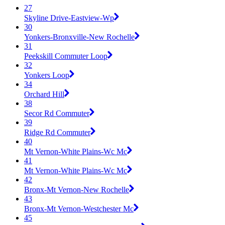
27
Skyline Drive-Eastview-Wp
30
Yonkers-Bronxville-New Rochelle
31
Peekskill Commuter Loop
32
Yonkers Loop
34
Orchard Hill
38
Secor Rd Commuter
39
Ridge Rd Commuter
40
Mt Vernon-White Plains-Wc Mc
41
Mt Vernon-White Plains-Wc Mc
42
Bronx-Mt Vernon-New Rochelle
43
Bronx-Mt Vernon-Westchester Mc
45