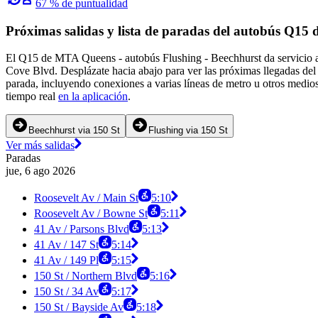
67 % de puntualidad
Próximas salidas y lista de paradas del autobús Q1
El Q15 de MTA Queens - autobús Flushing - Beechhurst da servicio a 
Cove Blvd. Desplázate hacia abajo para ver las próximas llegadas del
parada, incluyendo conexiones a varias líneas de metro u otros medios
tiempo real
en la aplicación
.
Beechhurst via 150 St
Flushing via 150 St
Ver más salidas
Paradas
jue, 6 ago 2026
Roosevelt Av / Main St
5:10
Roosevelt Av / Bowne St
5:11
41 Av / Parsons Blvd
5:13
41 Av / 147 St
5:14
41 Av / 149 Pl
5:15
150 St / Northern Blvd
5:16
150 St / 34 Av
5:17
150 St / Bayside Av
5:18