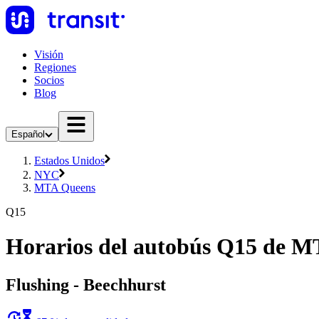
Visión
Regiones
Socios
Blog
Español
Estados Unidos
NYC
MTA Queens
Q15
Horarios del autobús Q15 de 
Flushing - Beechhurst