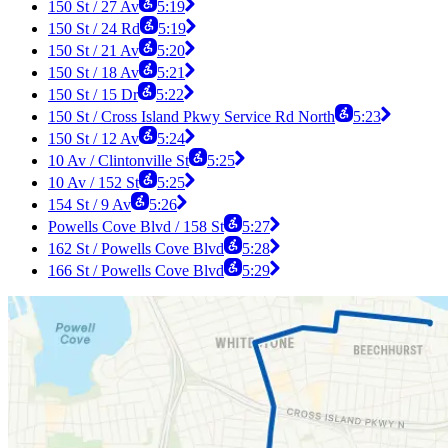
150 St / 27 Av
5:19
150 St / 24 Rd
5:19
150 St / 21 Av
5:20
150 St / 18 Av
5:21
150 St / 15 Dr
5:22
150 St / Cross Island Pkwy Service Rd North
5:23
150 St / 12 Av
5:24
10 Av / Clintonville St
5:25
10 Av / 152 St
5:25
154 St / 9 Av
5:26
Powells Cove Blvd / 158 St
5:27
162 St / Powells Cove Blvd
5:28
166 St / Powells Cove Blvd
5:29