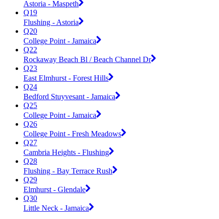
Astoria - Maspeth
Q19
Flushing - Astoria
Q20
College Point - Jamaica
Q22
Rockaway Beach Bl / Beach Channel Dr
Q23
East Elmhurst - Forest Hills
Q24
Bedford Stuyvesant - Jamaica
Q25
College Point - Jamaica
Q26
College Point - Fresh Meadows
Q27
Cambria Heights - Flushing
Q28
Flushing - Bay Terrace Rush
Q29
Elmhurst - Glendale
Q30
Little Neck - Jamaica