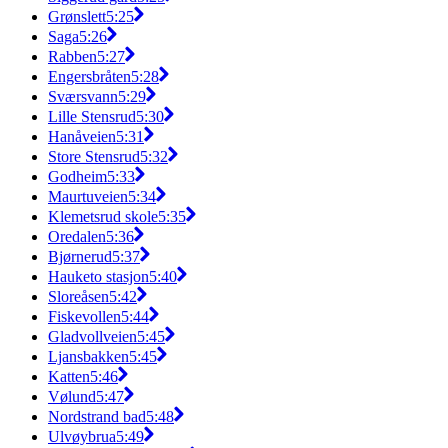
Grønslett
5:25
Saga
5:26
Rabben
5:27
Engersbråten
5:28
Sværsvann
5:29
Lille Stensrud
5:30
Hanåveien
5:31
Store Stensrud
5:32
Godheim
5:33
Maurtuveien
5:34
Klemetsrud skole
5:35
Oredalen
5:36
Bjørnerud
5:37
Hauketo stasjon
5:40
Sloreåsen
5:42
Fiskevollen
5:44
Gladvollveien
5:45
Ljansbakken
5:45
Katten
5:46
Vølund
5:47
Nordstrand bad
5:48
Ulvøybrua
5:49