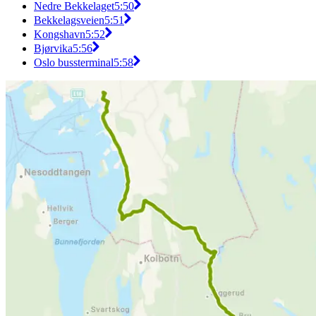
Nedre Bekkelaget
5:50
Bekkelagsveien
5:51
Kongshavn
5:52
Bjørvika
5:56
Oslo bussterminal
5:58