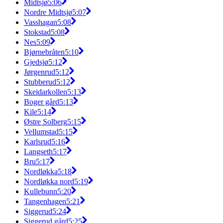
Midtsjø
5:06
Nordre Midtsjø
5:07
Vasshagan
5:08
Stokstad
5:08
Nes
5:09
Bjørnebråten
5:10
Gjedsjø
5:12
Jørgenrud
5:12
Stubberud
5:12
Skeidarkollen
5:13
Boger gård
5:13
Kile
5:14
Østre Solberg
5:15
Vellumstad
5:15
Karlsrud
5:16
Langseth
5:17
Bru
5:17
Nordløkka
5:18
Nordløkka nord
5:19
Kullebunn
5:20
Tangenhagen
5:21
Siggerud
5:24
Siggerud gård
5:25