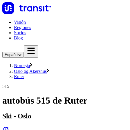
Visión
Regiones
Socios
Blog
Español
Noruega
Oslo og Akershus
Ruter
515
autobús 515 de Ruter
Ski - Oslo