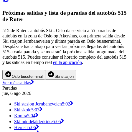
Próximas salidas y lista de paradas del autobús 515
de Ruter
515 de Ruter - autobús Ski - Oslo da servicio a 55 paradas de
autobús en la zona de Oslo og Akershus, con primera salida desde
Ski stasjon Jernbaneveien y última parada en Oslo bussterminal.
Desplázate hacia abajo para ver las próximas llegadas del autobús
515 a cada parada y se mostrará la próxima salida programada del
autobús 515. Puedes consultar el horario completo del autobús 515
y las salidas en tiempo real
en la aplicación
.
Oslo bussterminal
Ski stasjon
Ver más salidas
Paradas
jue, 6 ago 2026
Ski stasjon Jernbaneveien
5:02
Ski skole
5:03
Kontra
5:04
Ski middelalderkirke
5:05
Herusti
5:06