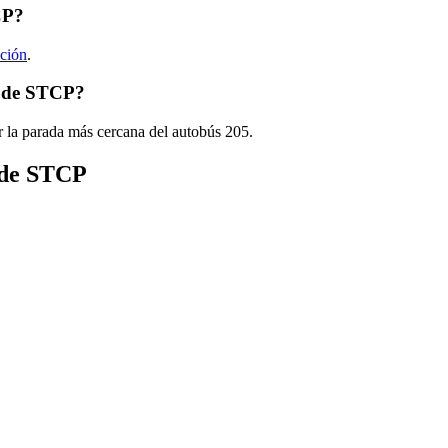
CP?
ación
.
5 de STCP?
r la parada más cercana del autobús 205.
s de STCP