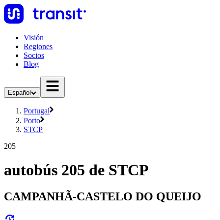
Visión
Regiones
Socios
Blog
Español
Portugal
Porto
STCP
205
autobús 205 de STCP
CAMPANHÃ-CASTELO DO QUEIJO