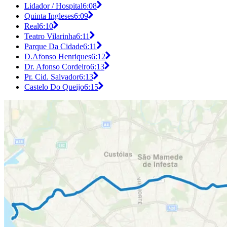
Lidador / Hospital
6:08
Quinta Ingleses
6:09
Real
6:10
Teatro Vilarinha
6:11
Parque Da Cidade
6:11
D.Afonso Henriques
6:12
Dr. Afonso Cordeiro
6:13
Pr. Cid. Salvador
6:13
Castelo Do Queijo
6:15