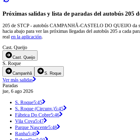
Próximas salidas y lista de paradas del autobús 205
205 de STCP - autobús CAMPANHÃ-CASTELO DO QUEIJO da servicio a 
hacia abajo para ver las próximas llegadas del autobús 205 a cada par
real
en la aplicación
.
Cast. Queijo
Cast. Queijo
S. Roque
Campanhã
S. Roque
Ver más salidas
Paradas
jue, 6 ago 2026
S. Roque
5:45
S. Roque (Circunv.)
5:45
Fábrica Do Cobre
5:46
Vila Cova
5:47
Parque Nascente
5:48
Ranha
5:49
Rebordãos
5:50