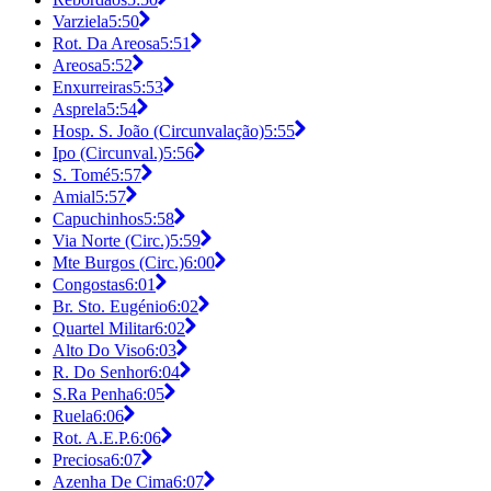
Varziela
5:50
Rot. Da Areosa
5:51
Areosa
5:52
Enxurreiras
5:53
Asprela
5:54
Hosp. S. João (Circunvalação)
5:55
Ipo (Circunval.)
5:56
S. Tomé
5:57
Amial
5:57
Capuchinhos
5:58
Via Norte (Circ.)
5:59
Mte Burgos (Circ.)
6:00
Congostas
6:01
Br. Sto. Eugénio
6:02
Quartel Militar
6:02
Alto Do Viso
6:03
R. Do Senhor
6:04
S.Ra Penha
6:05
Ruela
6:06
Rot. A.E.P.
6:06
Preciosa
6:07
Azenha De Cima
6:07