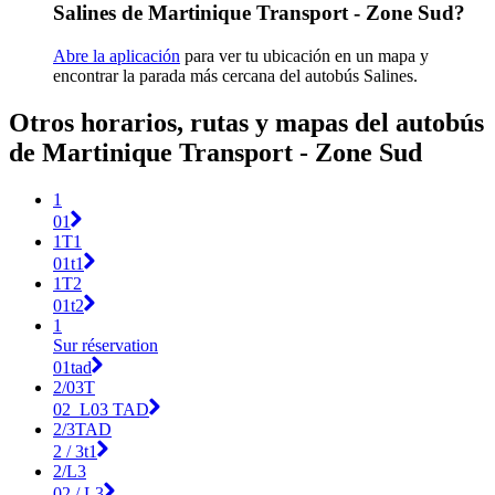
Salines de Martinique Transport - Zone Sud?
Abre la aplicación
para ver tu ubicación en un mapa y
encontrar la parada más cercana del autobús Salines.
Otros horarios, rutas y mapas del autobús
de Martinique Transport - Zone Sud
1
01
1T1
01t1
1T2
01t2
1
Sur réservation
01tad
2/03T
02_L03 TAD
2/3TAD
2 / 3t1
2/L3
02 / L3