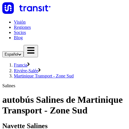
Visión
Regiones
Socios
Blog
Español
Francia
Rivière-Salée
Martinique Transport - Zone Sud
Salines
autobús Salines de Martinique
Transport - Zone Sud
Navette Salines