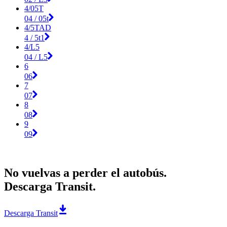
4/05T
04 / 05t
4/5TAD
4 / 5t1
4/L5
04 / L5
6
06
7
07
8
08
9
09
No vuelvas a perder el autobús.
Descarga Transit.
Descarga Transit