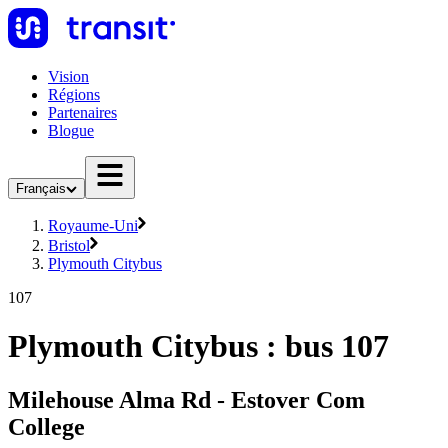
Vision
Régions
Partenaires
Blogue
Français
Royaume-Uni
Bristol
Plymouth Citybus
107
Plymouth Citybus : bus 107
Milehouse Alma Rd - Estover Com
College