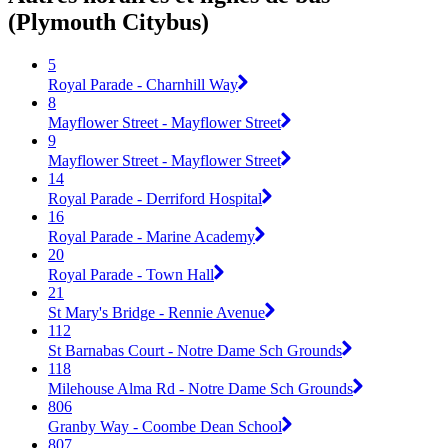
(Plymouth Citybus)
5
Royal Parade - Charnhill Way
8
Mayflower Street - Mayflower Street
9
Mayflower Street - Mayflower Street
14
Royal Parade - Derriford Hospital
16
Royal Parade - Marine Academy
20
Royal Parade - Town Hall
21
St Mary's Bridge - Rennie Avenue
112
St Barnabas Court - Notre Dame Sch Grounds
118
Milehouse Alma Rd - Notre Dame Sch Grounds
806
Granby Way - Coombe Dean School
807