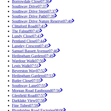
Borrowdale Close
07:36
Southway Drive
07:37
Southway Drive Steps
07:37
Southway Drive Path
07:39
Southway Drive Nature Reserve
07:40
Clittaford Road
07:41
The Falstaff
07:43
Lundy Close
07:43
Pentland Close
07:44
Langley Crescent
07:45
Samuel Bassett Avenue
07:46
Hedingham Gardens
07:49
Wardour Walk
07:50
Legis Walk
07:51
Beverston Way
07:52
Hedingham Gardens
07:53
Butler Close
07:55
Southway Lane
07:55
Morgan Road Eastbound
07:56
Glenfield Road
07:57
Darklake View
07:58
Fine Tubes
07:59
Plymbridge Road Factories
08:00