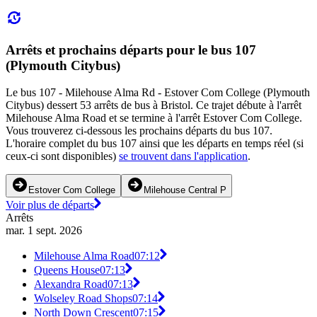
Arrêts et prochains départs pour le bus 107
(Plymouth Citybus)
Le bus 107 - Milehouse Alma Rd - Estover Com College (Plymouth
Citybus) dessert 53 arrêts de bus à Bristol. Ce trajet débute à l'arrêt
Milehouse Alma Road et se termine à l'arrêt Estover Com College.
Vous trouverez ci-dessous les prochains départs du bus 107.
L'horaire complet du bus 107 ainsi que les départs en temps réel (si
ceux-ci sont disponibles)
se trouvent dans l'application
.
Estover Com College
Milehouse Central P
Voir plus de départs
Arrêts
mar. 1 sept. 2026
Milehouse Alma Road
07:12
Queens House
07:13
Alexandra Road
07:13
Wolseley Road Shops
07:14
North Down Crescent
07:15