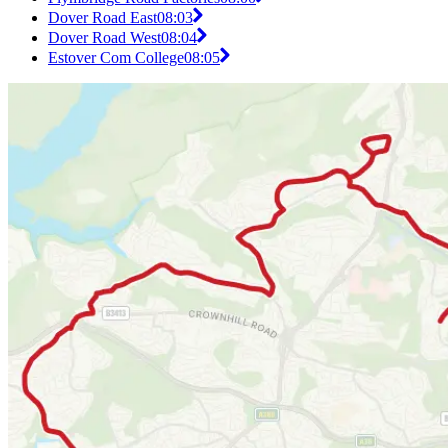
Dover Road East
08:03
Dover Road West
08:04
Estover Com College
08:05