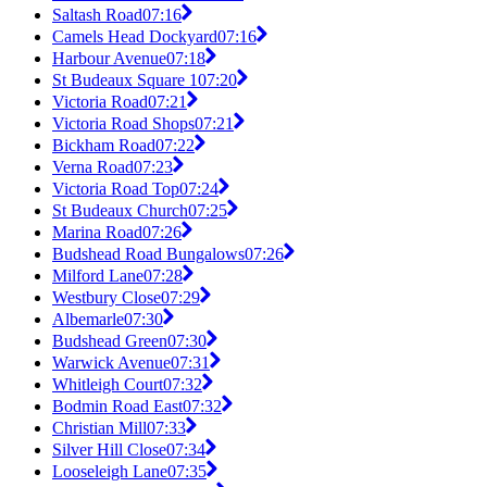
Saltash Road
07:16
Camels Head Dockyard
07:16
Harbour Avenue
07:18
St Budeaux Square 1
07:20
Victoria Road
07:21
Victoria Road Shops
07:21
Bickham Road
07:22
Verna Road
07:23
Victoria Road Top
07:24
St Budeaux Church
07:25
Marina Road
07:26
Budshead Road Bungalows
07:26
Milford Lane
07:28
Westbury Close
07:29
Albemarle
07:30
Budshead Green
07:30
Warwick Avenue
07:31
Whitleigh Court
07:32
Bodmin Road East
07:32
Christian Mill
07:33
Silver Hill Close
07:34
Looseleigh Lane
07:35