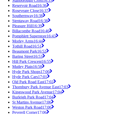
Stanborough Cross
16:35
Reservoir Road
16:36
Roseveare Close
16:37
Southernway
16:38
Stentaway Road
16:38
Pleasure Hill
16:39
Billacombe Road
16:40
Pomphlett Superstore
16:43
Morley Arms
16:44
Tothill Road
16:51
Beaumont Park
16:52
Baring Street
16:53
Hill Park Crescent
16:55
Mutley Plain
16:58
Hyde Park Shops
17:00
Hyde Park Cars
17:01
Old Park Road East
17:02
Thornbury Park Avenue East
17:03
Kingswood Park Avenue
17:04
Burleigh Park Road
17:04
St Martins Avenue
17:06
Weston Park Road
17:06
Peverell Corner
17:06