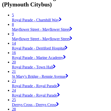
(Plymouth Citybus)
5
Royal Parade - Charnhill Way
8
Mayflower Street - Mayflower Street
9
Mayflower Street - Mayflower Street
14
Royal Parade - Derriford Hospital
16
Royal Parade - Marine Academy
20
Royal Parade - Town Hall
21
St Mary's Bridge - Rennie Avenue
23
Royal Parade - Royal Parade
24
Royal Parade - Royal Parade
25
Derrys Cross - Derrys Cross
28