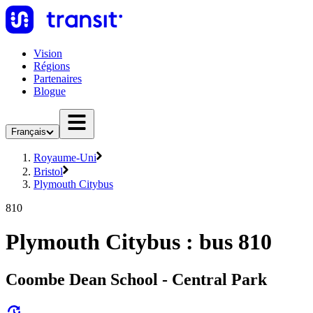
Vision
Régions
Partenaires
Blogue
Français
Royaume-Uni
Bristol
Plymouth Citybus
810
Plymouth Citybus : bus 810
Coombe Dean School - Central Park