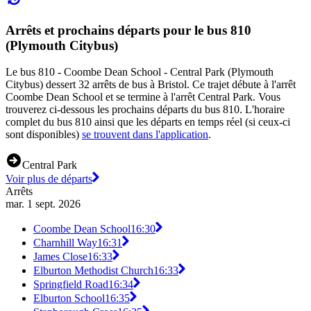
Arrêts et prochains départs pour le bus 810
(Plymouth Citybus)
Le bus 810 - Coombe Dean School - Central Park (Plymouth
Citybus) dessert 32 arrêts de bus à Bristol. Ce trajet débute à l'arrêt
Coombe Dean School et se termine à l'arrêt Central Park. Vous
trouverez ci-dessous les prochains départs du bus 810. L'horaire
complet du bus 810 ainsi que les départs en temps réel (si ceux-ci
sont disponibles)
se trouvent dans l'application
.
Central Park
Voir plus de départs
Arrêts
mar. 1 sept. 2026
Coombe Dean School
16:30
Charnhill Way
16:31
James Close
16:33
Elburton Methodist Church
16:33
Springfield Road
16:34
Elburton School
16:35