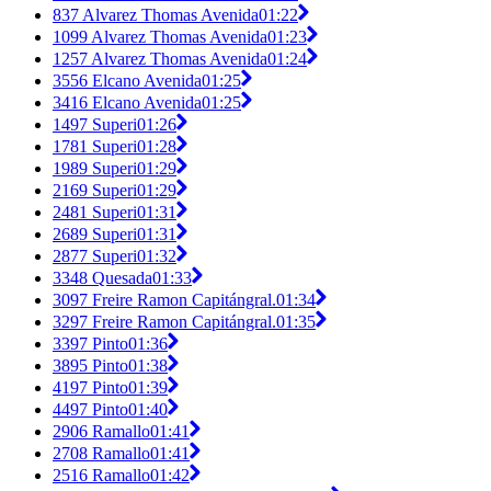
837 Alvarez Thomas Avenida
01:22
1099 Alvarez Thomas Avenida
01:23
1257 Alvarez Thomas Avenida
01:24
3556 Elcano Avenida
01:25
3416 Elcano Avenida
01:25
1497 Superi
01:26
1781 Superi
01:28
1989 Superi
01:29
2169 Superi
01:29
2481 Superi
01:31
2689 Superi
01:31
2877 Superi
01:32
3348 Quesada
01:33
3097 Freire Ramon Capitángral.
01:34
3297 Freire Ramon Capitángral.
01:35
3397 Pinto
01:36
3895 Pinto
01:38
4197 Pinto
01:39
4497 Pinto
01:40
2906 Ramallo
01:41
2708 Ramallo
01:41
2516 Ramallo
01:42