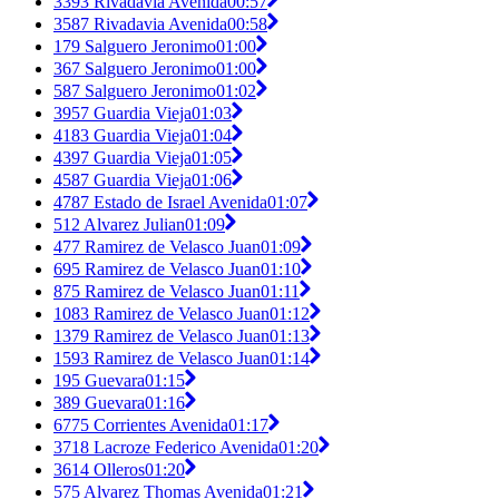
3393 Rivadavia Avenida
00:57
3587 Rivadavia Avenida
00:58
179 Salguero Jeronimo
01:00
367 Salguero Jeronimo
01:00
587 Salguero Jeronimo
01:02
3957 Guardia Vieja
01:03
4183 Guardia Vieja
01:04
4397 Guardia Vieja
01:05
4587 Guardia Vieja
01:06
4787 Estado de Israel Avenida
01:07
512 Alvarez Julian
01:09
477 Ramirez de Velasco Juan
01:09
695 Ramirez de Velasco Juan
01:10
875 Ramirez de Velasco Juan
01:11
1083 Ramirez de Velasco Juan
01:12
1379 Ramirez de Velasco Juan
01:13
1593 Ramirez de Velasco Juan
01:14
195 Guevara
01:15
389 Guevara
01:16
6775 Corrientes Avenida
01:17
3718 Lacroze Federico Avenida
01:20
3614 Olleros
01:20
575 Alvarez Thomas Avenida
01:21