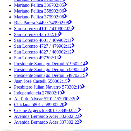
Mariano Pelliza 3367
02:05
Mariano Pelliza 3589
02:06
Mariano Pelliza 3799
02:06
Blas Parera 3449 / 3499
02:08
San Lorenzo 4101 / 4199
02:09
San Lorenzo 4351
02:10
San Lorenzo 4601 / 4699
02:11
San Lorenzo 4727 / 4799
02:12
San Lorenzo 4827 / 4899
02:12
San Lorenzo 4973
02:13
Presidente Santiago Derqui 5195
02:14
Presidente Santiago Derqui 5329
02:14
Presidente Santiago Derqui 5497
02:15
Juan José Castelli 5503
02:15
Presbitero Julian Navarro 5733
02:18
Independencia 2768
02:19
A. T. de Alvear 5701 / 5799
02:20
Chiclana 5801 / 5899
02:20
Cosme Argerich 3301 / 3349
02:21
Avenida Bernardo Ader 3326
02:22
Avenida Bernardo Ader 3373
02:22