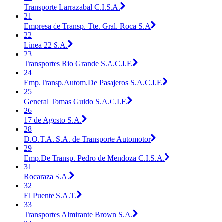
Transporte Larrazabal C.I.S.A.
21
Empresa de Transp. Tte. Gral. Roca S.A
22
Linea 22 S.A.
23
Transportes Rio Grande S.A.C.I.F.
24
Emp.Transp.Autom.De Pasajeros S.A.C.I.F.
25
General Tomas Guido S.A.C.I.F.
26
17 de Agosto S.A.
28
D.O.T.A. S.A. de Transporte Automotor
29
Emp.De Transp. Pedro de Mendoza C.I.S.A.
31
Rocaraza S.A.
32
El Puente S.A.T.
33
Transportes Almirante Brown S.A.