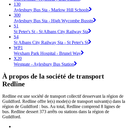
130
Aylesbury Bus Sta - Marlow Hill Schools
300
Aylesbury Bus Sta - High Wycombe Busstn
S1
St Peter's St - St Albans City Railway Sta
S4
St Albans City Railway Sta - St Peter's St
WP1
Wexham Park Hospital - Brunel Way
X20
Westgate - Aylesbury Bus Station
À propos de la société de transport
Redline
Redline est une société de transport collectif desservant la région de
Guildford. Redline offre le(s) mode(s) de transport suivant(s) dans la
région de Guildford : bus. Au total, Redline comprend 8 lignes de
bus. Redline dessert 373 arrêts ou stations dans la région de
Guildford.