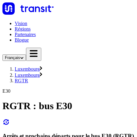
Vision
Régions
Partenaires
Blogue
Français
Luxembourg
Luxembourg
RGTR
E30
RGTR : bus E30
Arrêts et prochains départs pour le bus E30 (RGTR)