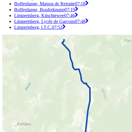
Bofferdange, Maison de Retraite
07:18
Bofferdange, Bouferknupp
07:19
Limpertsberg, Kiischtewee
07:46
Limpertsberg, Lycée de Garçons
07:48
Limpertsberg, l.T.C.
07:52