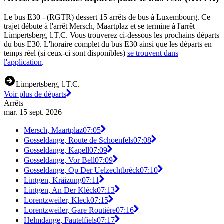
Le bus E30 - (RGTR) dessert 15 arrêts de bus à Luxembourg. Ce
trajet débute à l'arrêt Mersch, Maartplaz et se termine à l'arrêt
Limpertsberg, l.T.C. Vous trouverez ci-dessous les prochains départs
du bus E30. L'horaire complet du bus E30 ainsi que les départs en
temps réel (si ceux-ci sont disponibles)
se trouvent dans
l'application
.
Limpertsberg, l.T.C.
Voir plus de départs
Arrêts
mar. 15 sept. 2026
Mersch, Maartplaz
07:05
Gosseldange, Route de Schoenfels
07:08
Gosseldange, Kapell
07:09
Gosseldange, Vor Bell
07:09
Gosseldange, Op Der Uelzechtbréck
07:10
Lintgen, Kräizung
07:11
Lintgen, An Der Kléck
07:13
Lorentzweiler, Kleck
07:15
Lorentzweiler, Gare Routière
07:16
Helmdange, Fautelfiels
07:17