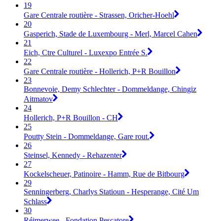
19
Gare Centrale routière - Strassen, Oricher-Hoehl
20
Gasperich, Stade de Luxembourg - Merl, Marcel Cahen
21
Eich, Ctre Culturel - Luxexpo Entrée S.
22
Gare Centrale routière - Hollerich, P+R Bouillon
23
Bonnevoie, Demy Schlechter - Dommeldange, Chingiz
Aitmatov
24
Hollerich, P+R Bouillon - CH
25
Poutty Stein - Dommeldange, Gare rout.
26
Steinsel, Kennedy - Rehazenter
27
Kockelscheuer, Patinoire - Hamm, Rue de Bitbourg
29
Senningerberg, Charlys Statioun - Hesperange, Cité Um
Schlass
30
Réimerwee - Fondation Pescatore