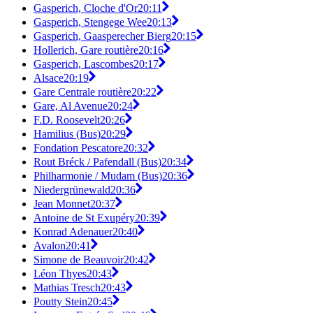
Gasperich, Cloche d'Or
20:11
Gasperich, Stengege Wee
20:13
Gasperich, Gaasperecher Bierg
20:15
Hollerich, Gare routière
20:16
Gasperich, Lascombes
20:17
Alsace
20:19
Gare Centrale routière
20:22
Gare, Al Avenue
20:24
F.D. Roosevelt
20:26
Hamilius (Bus)
20:29
Fondation Pescatore
20:32
Rout Bréck / Pafendall (Bus)
20:34
Philharmonie / Mudam (Bus)
20:36
Niedergrünewald
20:36
Jean Monnet
20:37
Antoine de St Exupéry
20:39
Konrad Adenauer
20:40
Avalon
20:41
Simone de Beauvoir
20:42
Léon Thyes
20:43
Mathias Tresch
20:43
Poutty Stein
20:45