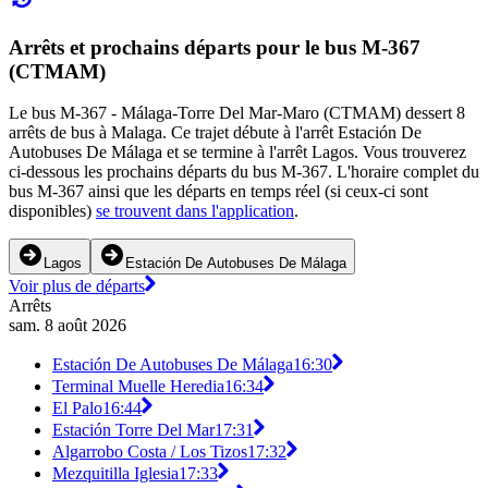
Arrêts et prochains départs pour le bus M-367
(CTMAM)
Le bus M-367 - Málaga-Torre Del Mar-Maro (CTMAM) dessert 8
arrêts de bus à Malaga. Ce trajet débute à l'arrêt Estación De
Autobuses De Málaga et se termine à l'arrêt Lagos. Vous trouverez
ci-dessous les prochains départs du bus M-367. L'horaire complet du
bus M-367 ainsi que les départs en temps réel (si ceux-ci sont
disponibles)
se trouvent dans l'application
.
Lagos
Estación De Autobuses De Málaga
Voir plus de départs
Arrêts
sam. 8 août 2026
Estación De Autobuses De Málaga
16:30
Terminal Muelle Heredia
16:34
El Palo
16:44
Estación Torre Del Mar
17:31
Algarrobo Costa / Los Tizos
17:32
Mezquitilla Iglesia
17:33