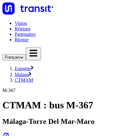
Vision
Régions
Partenaires
Blogue
Français
Espagne
Malaga
CTMAM
M-367
CTMAM : bus M-367
Málaga-Torre Del Mar-Maro