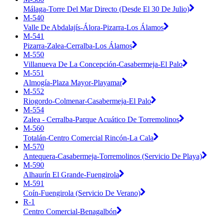
Málaga-Torre Del Mar Directo (Desde El 30 De Julio)
M-540
Valle De Abdalajís-Álora-Pizarra-Los Álamos
M-541
Pizarra-Zalea-Cerralba-Los Álamos
M-550
Villanueva De La Concepción-Casabermeja-El Palo
M-551
Almogía-Plaza Mayor-Playamar
M-552
Riogordo-Colmenar-Casabermeja-El Palo
M-554
Zalea - Cerralba-Parque Acuático De Torremolinos
M-560
Totalán-Centro Comercial Rincón-La Cala
M-570
Antequera-Casabermeja-Torremolinos (Servicio De Playa)
M-590
Alhaurín El Grande-Fuengirola
M-591
Coín-Fuengirola (Servicio De Verano)
R-1
Centro Comercial-Benagalbón