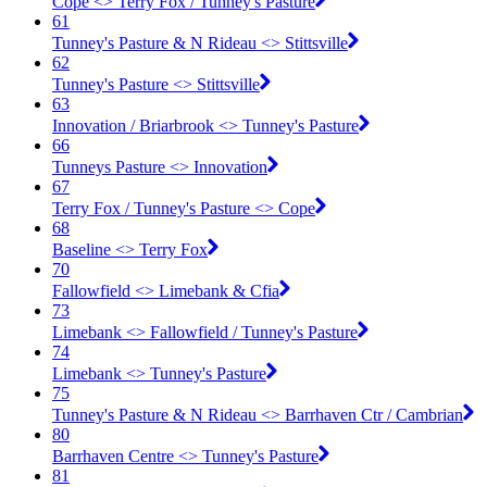
Cope <​> Terry Fox / Tunney's Pasture
61
Tunney's Pasture & N Rideau <​> Stittsville
62
Tunney's Pasture <​> Stittsville
63
Innovation / Briarbrook <​> Tunney's Pasture
66
Tunneys Pasture <​> Innovation
67
Terry Fox / Tunney's Pasture <​> Cope
68
Baseline <​> Terry Fox
70
Fallowfield <​> Limebank & Cfia
73
Limebank <​> Fallowfield / Tunney's Pasture
74
Limebank <​> Tunney's Pasture
75
Tunney's Pasture & N Rideau <​> Barrhaven Ctr / Cambrian
80
Barrhaven Centre <​> Tunney's Pasture
81