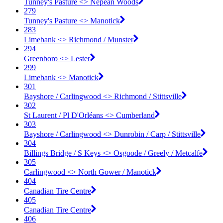
Tunney's Pasture <​> Nepean Woods
279
Tunney's Pasture <​> Manotick
283
Limebank <​> Richmond / Munster
294
Greenboro <​> Lester
299
Limebank <​> Manotick
301
Bayshore / Carlingwood <​> Richmond / Stittsville
302
St Laurent / Pl D'Orléans <​> Cumberland
303
Bayshore / Carlingwood <​> Dunrobin / Carp / Stittsville
304
Billings Bridge / S Keys <​> Osgoode / Greely / Metcalfe
305
Carlingwood <​> North Gower / Manotick
404
Canadian Tire Centre
405
Canadian Tire Centre
406