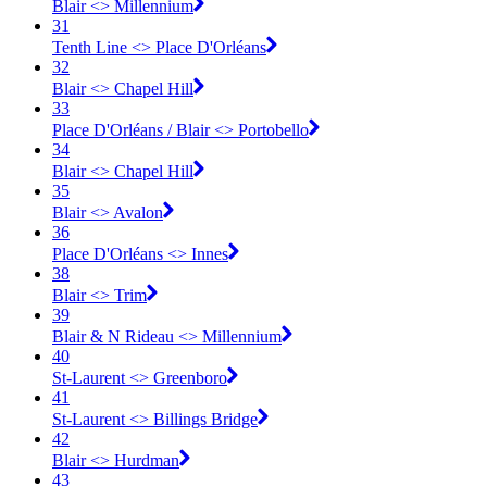
Blair <​> Millennium
31
Tenth Line <​> Place D'Orléans
32
Blair <​> Chapel Hill
33
Place D'Orléans / Blair <​> Portobello
34
Blair <​> Chapel Hill
35
Blair <​> Avalon
36
Place D'Orléans <​> Innes
38
Blair <​> Trim
39
Blair & N Rideau <​> Millennium
40
St-Laurent <​> Greenboro
41
St-Laurent <​> Billings Bridge
42
Blair <​> Hurdman
43