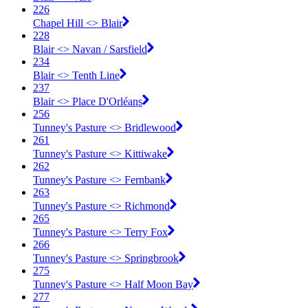
226
Chapel Hill <​> Blair
228
Blair <​> Navan / Sarsfield
234
Blair <​> Tenth Line
237
Blair <​> Place D'Orléans
256
Tunney's Pasture <​> Bridlewood
261
Tunney's Pasture <​> Kittiwake
262
Tunney's Pasture <​> Fernbank
263
Tunney's Pasture <​> Richmond
265
Tunney's Pasture <​> Terry Fox
266
Tunney's Pasture <​> Springbrook
275
Tunney's Pasture <​> Half Moon Bay
277