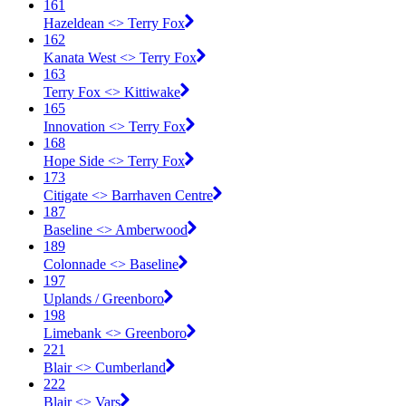
161
Hazeldean <​> Terry Fox
162
Kanata West <​> Terry Fox
163
Terry Fox <​> Kittiwake
165
Innovation <​> Terry Fox
168
Hope Side <​> Terry Fox
173
Citigate <​> Barrhaven Centre
187
Baseline <​> Amberwood
189
Colonnade <​> Baseline
197
Uplands / Greenboro
198
Limebank <​> Greenboro
221
Blair <​> Cumberland
222
Blair <​> Vars