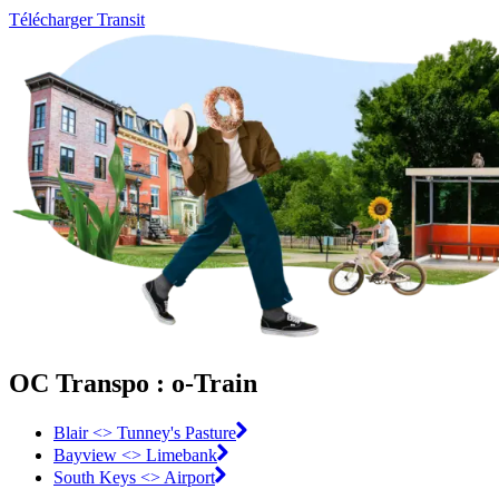
Télécharger Transit
OC Transpo : o-Train
Blair <> Tunney's Pasture
Bayview <> Limebank
South Keys <> Airport