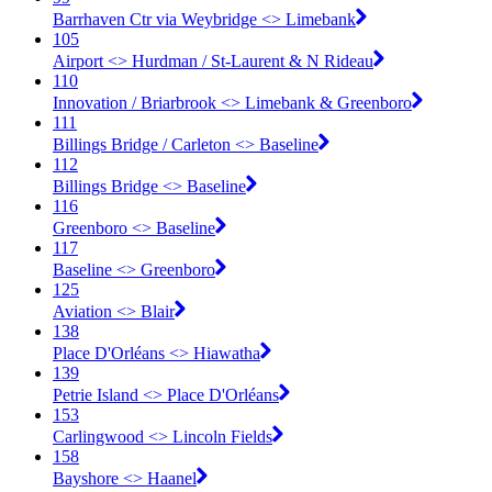
Barrhaven Ctr via Weybridge <​> Limebank
105
Airport <​> Hurdman / St-Laurent & N Rideau
110
Innovation / Briarbrook <​> Limebank & Greenboro
111
Billings Bridge / Carleton <​> Baseline
112
Billings Bridge <​> Baseline
116
Greenboro <​> Baseline
117
Baseline <​> Greenboro
125
Aviation <​> Blair
138
Place D'Orléans <​> Hiawatha
139
Petrie Island <​> Place D'Orléans
153
Carlingwood <​> Lincoln Fields
158
Bayshore <​> Haanel