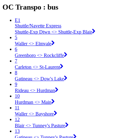
OC Transpo : bus
E1
Shuttle/Navette Express
Shuttle-Exp Dtwn <​> Shuttle-Exp Blair
5
Waller <​> Elmvale
6
Greenboro <​> Rockcliffe
7
Carleton <​> St-Laurent
8
Gatineau <​> Dow's Lake
9
Rideau <​> Hurdman
10
Hurdman <​> Main
11
Waller <​> Bayshore
12
Blair <​> Tunney's Pasture
13
Gatineau <​> Tunney's Pasture