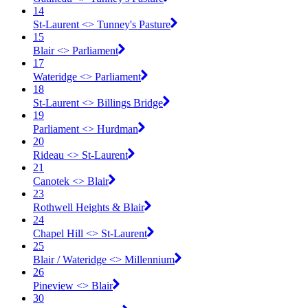
14
St-Laurent <​> Tunney's Pasture
15
Blair <​> Parliament
17
Wateridge <​> Parliament
18
St-Laurent <​> Billings Bridge
19
Parliament <​> Hurdman
20
Rideau <​> St-Laurent
21
Canotek <​> Blair
23
Rothwell Heights & Blair
24
Chapel Hill <​> St-Laurent
25
Blair / Wateridge <​> Millennium
26
Pineview <​> Blair
30