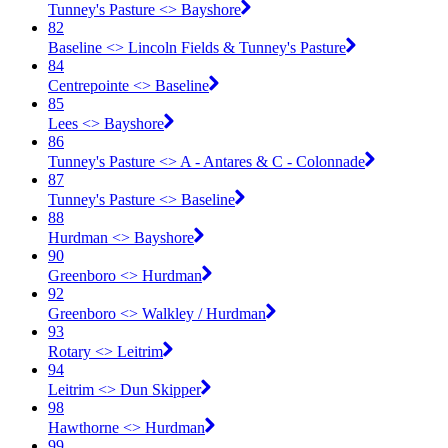
Tunney's Pasture <​> Bayshore
82
Baseline <​> Lincoln Fields & Tunney's Pasture
84
Centrepointe <​> Baseline
85
Lees <​> Bayshore
86
Tunney's Pasture <​> A - Antares & C - Colonnade
87
Tunney's Pasture <​> Baseline
88
Hurdman <​> Bayshore
90
Greenboro <​> Hurdman
92
Greenboro <​> Walkley / Hurdman
93
Rotary <​> Leitrim
94
Leitrim <​> Dun Skipper
98
Hawthorne <​> Hurdman
99