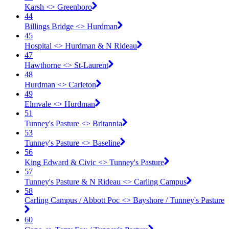
Karsh <​> Greenboro
44
Billings Bridge <​> Hurdman
45
Hospital <​> Hurdman & N Rideau
47
Hawthorne <​> St-Laurent
48
Hurdman <​> Carleton
49
Elmvale <​> Hurdman
51
Tunney's Pasture <​> Britannia
53
Tunney's Pasture <​> Baseline
56
King Edward & Civic <​> Tunney's Pasture
57
Tunney's Pasture & N Rideau <​> Carling Campus
58
Carling Campus / Abbott Poc <​> Bayshore / Tunney's Pasture
60