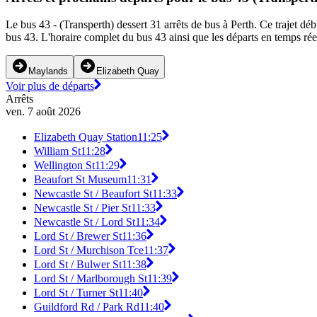
Le bus 43 - (Transperth) dessert 31 arrêts de bus à Perth. Ce trajet d
bus 43. L'horaire complet du bus 43 ainsi que les départs en temps rée
Maylands
Elizabeth Quay
Voir plus de départs
Arrêts
ven. 7 août 2026
Elizabeth Quay Station
11:25
William St
11:28
Wellington St
11:29
Beaufort St Museum
11:31
Newcastle St / Beaufort St
11:33
Newcastle St / Pier St
11:33
Newcastle St / Lord St
11:34
Lord St / Brewer St
11:36
Lord St / Murchison Tce
11:37
Lord St / Bulwer St
11:38
Lord St / Marlborough St
11:39
Lord St / Turner St
11:40
Guildford Rd / Park Rd
11:40