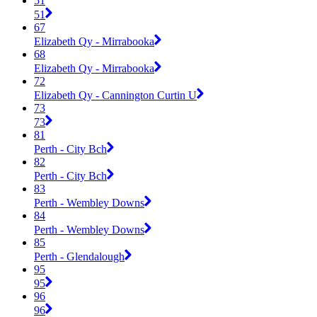
51
51
67
Elizabeth Qy - Mirrabooka
68
Elizabeth Qy - Mirrabooka
72
Elizabeth Qy - Cannington Curtin U
73
73
81
Perth - City Bch
82
Perth - City Bch
83
Perth - Wembley Downs
84
Perth - Wembley Downs
85
Perth - Glendalough
95
95
96
96