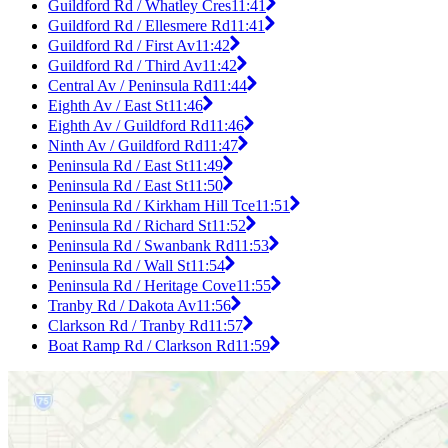
Guildford Rd / Whatley Cres
11:41
Guildford Rd / Ellesmere Rd
11:41
Guildford Rd / First Av
11:42
Guildford Rd / Third Av
11:42
Central Av / Peninsula Rd
11:44
Eighth Av / East St
11:46
Eighth Av / Guildford Rd
11:46
Ninth Av / Guildford Rd
11:47
Peninsula Rd / East St
11:49
Peninsula Rd / East St
11:50
Peninsula Rd / Kirkham Hill Tce
11:51
Peninsula Rd / Richard St
11:52
Peninsula Rd / Swanbank Rd
11:53
Peninsula Rd / Wall St
11:54
Peninsula Rd / Heritage Cove
11:55
Tranby Rd / Dakota Av
11:56
Clarkson Rd / Tranby Rd
11:57
Boat Ramp Rd / Clarkson Rd
11:59