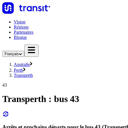
Vision
Régions
Partenaires
Blogue
Français
Australie
Perth
Transperth
43
Transperth : bus 43
Arrêts et prochains départs pour le bus 43 (Transpert