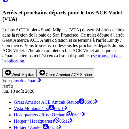
Arrêts et prochains départs pour le bus ACE Violet
(VTA)
Le bus ACE Violet - South Milpitas (VTA) dessert 24 arrêts de bus
dans la région de la baie de San Francisco. Ce trajet débute à l'arrêt
Great America ACE Amtrak Station et se termine à l'arrêt Lundy /
Commerce. Vous trouverez ci-dessous les prochains départs du bus
ACE Violet. L'horaire complet du bus ACE Violet ainsi que les
départs en temps réel (si ceux-ci sont disponibles)
se trouvent dans
l'application
.
West Milpitas
Great America ACE Station
Voir plus de départs
Arrêts
lun. 10 août 2026
Great America ACE Amtrak Station
06:06
Vista Montana / 1st
06:10
Headquarters / Rose Orchard
06:11
Holger / Headquarters
06:12
Holger / Zanker
06:14