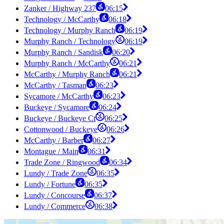
Zanker / Highway 237
06:15
Technology / McCarthy
06:18
Technology / Murphy Ranch
06:19
Murphy Ranch / Technology
06:19
Murphy Ranch / Sandisk
06:20
Murphy Ranch / McCarthy
06:21
McCarthy / Murphy Ranch
06:21
McCarthy / Tasman
06:23
Sycamore / McCarthy
06:23
Buckeye / Sycamore
06:24
Buckeye / Buckeye Ct
06:25
Cottonwood / Buckeye
06:26
McCarthy / Barber
06:27
Montague / Main
06:31
Trade Zone / Ringwood
06:34
Lundy / Trade Zone
06:35
Lundy / Fortune
06:35
Lundy / Concourse
06:37
Lundy / Commerce
06:38