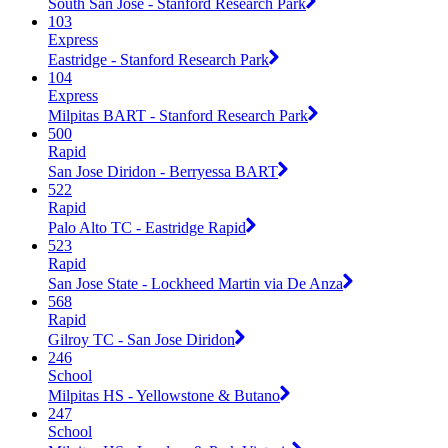
South San Jose - Stanford Research Park
103
Express
Eastridge - Stanford Research Park
104
Express
Milpitas BART - Stanford Research Park
500
Rapid
San Jose Diridon - Berryessa BART
522
Rapid
Palo Alto TC - Eastridge Rapid
523
Rapid
San Jose State - Lockheed Martin via De Anza
568
Rapid
Gilroy TC - San Jose Diridon
246
School
Milpitas HS - Yellowstone & Butano
247
School