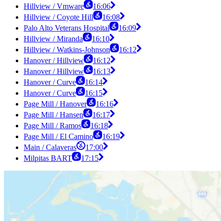
Hillview / Vmware
16:06
Hillview / Coyote Hill
16:08
Palo Alto Veterans Hospital
16:09
Hillview / Miranda
16:10
Hillview / Watkins-Johnson
16:12
Hanover / Hillview
16:12
Hanover / Hillview
16:13
Hanover / Curve
16:14
Hanover / Curve
16:15
Page Mill / Hanover
16:16
Page Mill / Hansen
16:17
Page Mill / Ramos
16:18
Page Mill / El Camino
16:19
Main / Calaveras
17:00
Milpitas BART
17:15