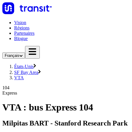
Vision
Régions
Partenaires
Blogue
Français
États-Unis
SF Bay Area
VTA
104
Express
VTA : bus Express 104
Milpitas BART - Stanford Research Park