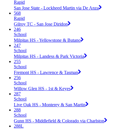
Rapid
San Jose State - Lockheed Martin via De Anza
568
Rapid
Gilroy TC - San Jose Diridon
246
School
Milpitas HS - Yellowstone & Butano
247
School
Milpitas HS - Landess & Park Victoria
255
School
Fremont HS - Lawrence & Tasman
256
School
Willow Glen HS - 1st & Keyes
287
School
Live Oak HS - Monterey & San Martin
288
School
Gunn HS - Middlefield & Colorado via Charlston
288L