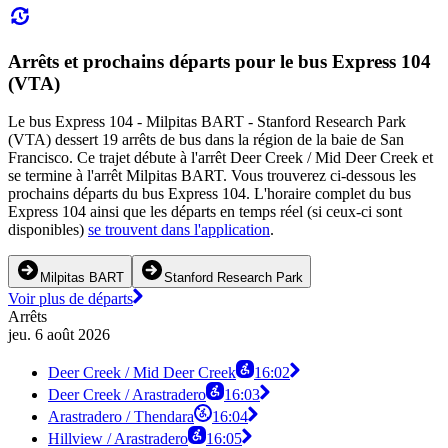
Arrêts et prochains départs pour le bus Express 104
(VTA)
Le bus Express 104 - Milpitas BART - Stanford Research Park
(VTA) dessert 19 arrêts de bus dans la région de la baie de San
Francisco. Ce trajet débute à l'arrêt Deer Creek / Mid Deer Creek et
se termine à l'arrêt Milpitas BART. Vous trouverez ci-dessous les
prochains départs du bus Express 104. L'horaire complet du bus
Express 104 ainsi que les départs en temps réel (si ceux-ci sont
disponibles)
se trouvent dans l'application
.
Milpitas BART
Stanford Research Park
Voir plus de départs
Arrêts
jeu. 6 août 2026
Deer Creek / Mid Deer Creek
16:02
Deer Creek / Arastradero
16:03
Arastradero / Thendara
16:04
Hillview / Arastradero
16:05