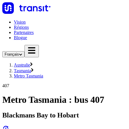
Vision
Régions
Partenaires
Blogue
Français
Australie
Tasmania
Metro Tasmania
407
Metro Tasmania : bus 407
Blackmans Bay to Hobart