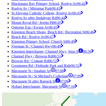
Blackmans Bay Primary School, Roslyn Av
06:42
Roslyn Av / Mirramar Park
06:43
St Aloysius Catholic College, Roslyn Av
06:43
Roslyn Av after Jindabyne Rd
06:44
Mount Royal Rd / Jerrim Pl
06:45
Osborne Esp / Ewing Av
06:45
Kingston Beach Shops, Beach Rd / Recreation St
06:46
Beach Rd / Roslyn Av
06:47
Kingston Primary School, Church St
06:49
Freeman St / Channel Hwy
06:49
Kingston Interchange, Channel Hwy, Stop A
06:50
Channel Hwy / Browns Rd
06:51
Browns Rd / Cottage Rd
06:52
Groningen Rd / Firthside Park and Ride
06:52
Macquarie St / Ispahan Av
07:08
Macquarie St / St Michael's Collegiate
07:09
Macquarie St after Barrack St
07:09
Hobart Interchange, Macquarie St
07:10