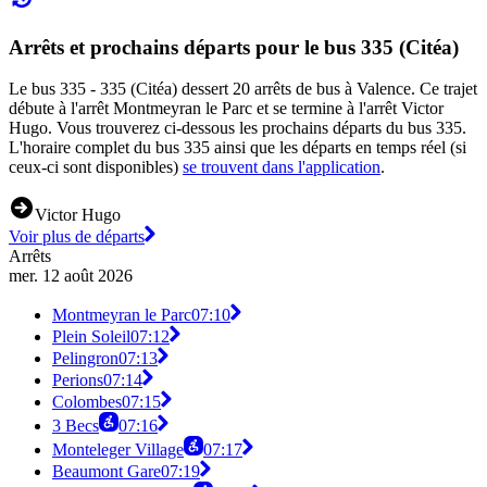
Arrêts et prochains départs pour le bus 335 (Citéa)
Le bus 335 - 335 (Citéa) dessert 20 arrêts de bus à Valence. Ce trajet
débute à l'arrêt Montmeyran le Parc et se termine à l'arrêt Victor
Hugo. Vous trouverez ci-dessous les prochains départs du bus 335.
L'horaire complet du bus 335 ainsi que les départs en temps réel (si
ceux-ci sont disponibles)
se trouvent dans l'application
.
Victor Hugo
Voir plus de départs
Arrêts
mer. 12 août 2026
Montmeyran le Parc
07:10
Plein Soleil
07:12
Pelingron
07:13
Perions
07:14
Colombes
07:15
3 Becs
07:16
Monteleger Village
07:17
Beaumont Gare
07:19