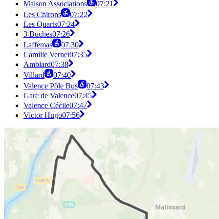
Maison Associations
07:21
Les Chirons
07:22
Les Quarts
07:24
3 Buches
07:26
Laffemas
07:30
Camille Vernet
07:35
Amblard
07:38
Villard
07:40
Valence Pôle Bus
07:43
Gare de Valence
07:45
Valence Cécile
07:47
Victor Hugo
07:56