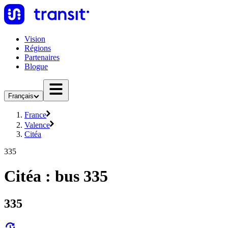
Vision
Régions
Partenaires
Blogue
Français
France
Valence
Citéa
335
Citéa : bus 335
335