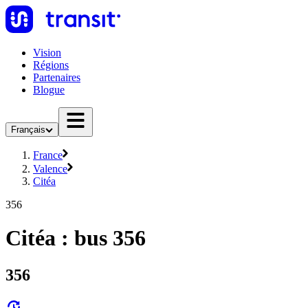
Vision
Régions
Partenaires
Blogue
Français
France
Valence
Citéa
356
Citéa : bus 356
356