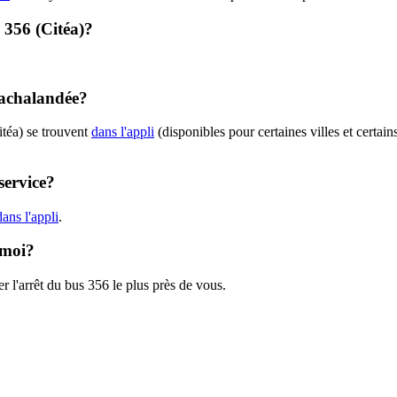
- 356 (Citéa)?
t achalandée?
itéa) se trouvent
dans l'appli
(disponibles pour certaines villes et certain
service?
ans l'appli
.
 moi?
r l'arrêt du bus 356 le plus près de vous.