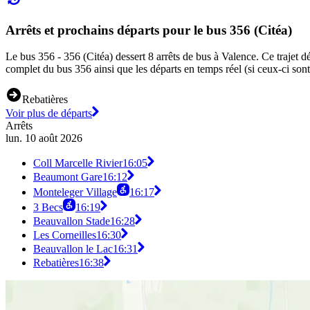
Arrêts et prochains départs pour le bus 356 (Citéa)
Le bus 356 - 356 (Citéa) dessert 8 arrêts de bus à Valence. Ce trajet dé
complet du bus 356 ainsi que les départs en temps réel (si ceux-ci son
Rebatières
Voir plus de départs
Arrêts
lun. 10 août 2026
Coll Marcelle Rivier
16:05
Beaumont Gare
16:12
Monteleger Village
16:17
3 Becs
16:19
Beauvallon Stade
16:28
Les Corneilles
16:30
Beauvallon le Lac
16:31
Rebatières
16:38