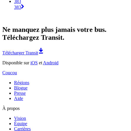
383
383
Ne manquez plus jamais votre bus.
Téléchargez Transit.
Télécharger Transit
Disponible sur
iOS
et
Android
Coucou
Régions
Blogue
Presse
Aide
À propos
Vision
Équipe
Carrières