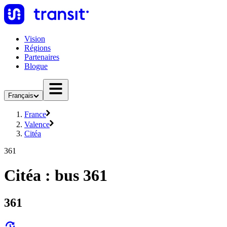
Vision
Régions
Partenaires
Blogue
Français
France
Valence
Citéa
361
Citéa : bus 361
361