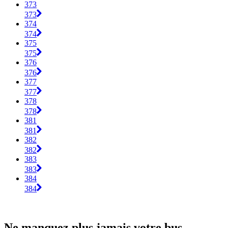
373
373
374
374
375
375
376
376
377
377
378
378
381
381
382
382
383
383
384
384
Ne manquez plus jamais votre bus.