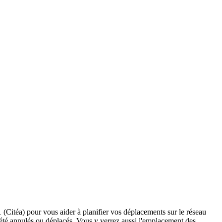
1 (Citéa) pour vous aider à planifier vos déplacements sur le réseau
ant été annulés ou déplacés. Vous y verrez aussi l'emplacement des