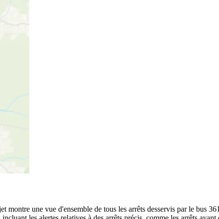
rajet montre une vue d'ensemble de tous les arrêts desservis par le bus 36
te, incluant les alertes relatives à des arrêts précis, comme les arrêts ay