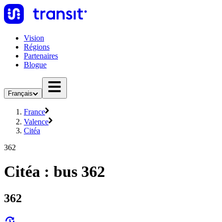
Vision
Régions
Partenaires
Blogue
Français
France
Valence
Citéa
362
Citéa : bus 362
362