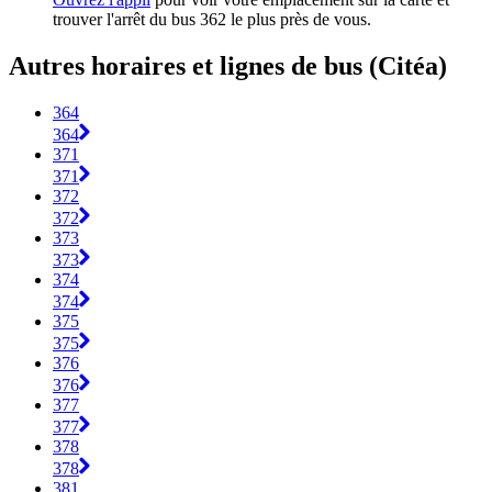
trouver l'arrêt du bus 362 le plus près de vous.
Autres horaires et lignes de bus (Citéa)
364
364
371
371
372
372
373
373
374
374
375
375
376
376
377
377
378
378
381