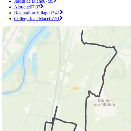
Jardin de Diane
07:35
Alouette
07:37
Beauvallon Village
07:41
Collège Jean Mace
07:51