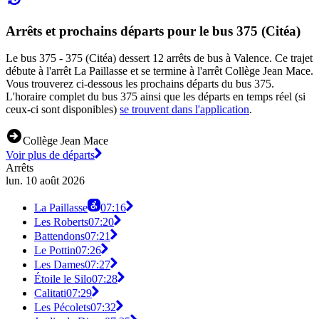
Arrêts et prochains départs pour le bus 375 (Citéa)
Le bus 375 - 375 (Citéa) dessert 12 arrêts de bus à Valence. Ce trajet
débute à l'arrêt La Paillasse et se termine à l'arrêt Collège Jean Mace.
Vous trouverez ci-dessous les prochains départs du bus 375.
L'horaire complet du bus 375 ainsi que les départs en temps réel (si
ceux-ci sont disponibles)
se trouvent dans l'application
.
Collège Jean Mace
Voir plus de départs
Arrêts
lun. 10 août 2026
La Paillasse
07:16
Les Roberts
07:20
Battendons
07:21
Le Pottin
07:26
Les Dames
07:27
Étoile le Silo
07:28
Calitati
07:29
Les Pécolets
07:32