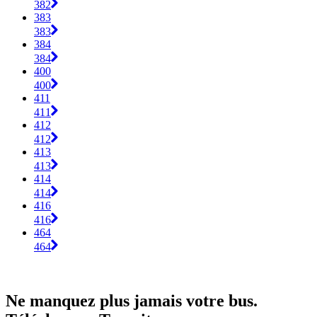
382
383
383
384
384
400
400
411
411
412
412
413
413
414
414
416
416
464
464
Ne manquez plus jamais votre bus.