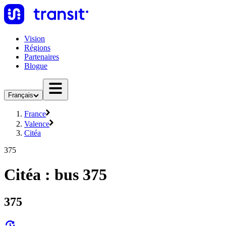
Vision
Régions
Partenaires
Blogue
Français
France
Valence
Citéa
375
Citéa : bus 375
375