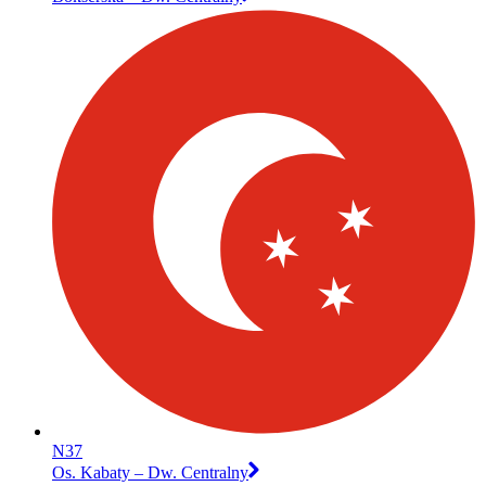
N37
Os. Kabaty – Dw. Centralny