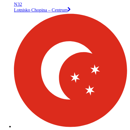
N32
Lotnisko Chopina – Centrum