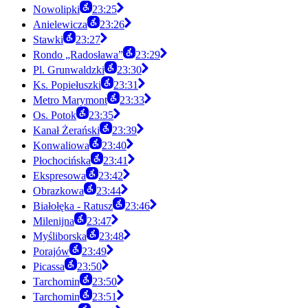
Nowolipki
23:25
Anielewicza
23:26
Stawki
23:27
Rondo „Radosława”
23:29
Pl. Grunwaldzki
23:30
Ks. Popiełuszki
23:31
Metro Marymont
23:33
Os. Potok
23:35
Kanał Żerański
23:39
Konwaliowa
23:40
Płochocińska
23:41
Ekspresowa
23:42
Obrazkowa
23:44
Białołęka - Ratusz
23:46
Milenijna
23:47
Myśliborska
23:48
Porajów
23:49
Picassa
23:50
Tarchomin
23:50
Tarchomin
23:51