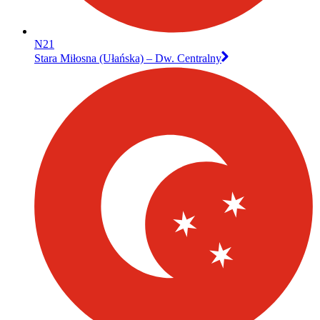
N21
Stara Miłosna (Ułańska) – Dw. Centralny