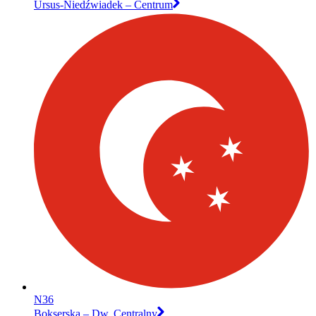
Ursus-Niedźwiadek – Centrum
N36
Bokserska – Dw. Centralny