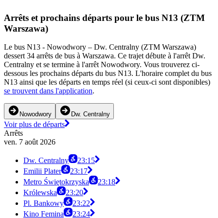
Arrêts et prochains départs pour le bus N13 (ZTM
Warszawa)
Le bus N13 - Nowodwory – Dw. Centralny (ZTM Warszawa)
dessert 34 arrêts de bus à Warszawa. Ce trajet débute à l'arrêt Dw.
Centralny et se termine à l'arrêt Nowodwory. Vous trouverez ci-
dessous les prochains départs du bus N13. L'horaire complet du bus
N13 ainsi que les départs en temps réel (si ceux-ci sont disponibles)
se trouvent dans l'application
.
Nowodwory
Dw. Centralny
Voir plus de départs
Arrêts
ven. 7 août 2026
Dw. Centralny
23:15
Emilii Plater
23:17
Metro Świętokrzyska
23:18
Królewska
23:20
Pl. Bankowy
23:22
Kino Femina
23:24