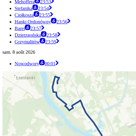
Mehoffera
23:53
Stefanika
23:54
Ciołkosza
23:55
Hanki Ordonówny
23:56
Barei
23:57
Dzierzgońska
23:58
Grzymalitów
23:59
sam. 8 août 2026
Nowodwory
00:01