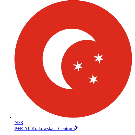
N38
P+R Al. Krakowska – Centrum