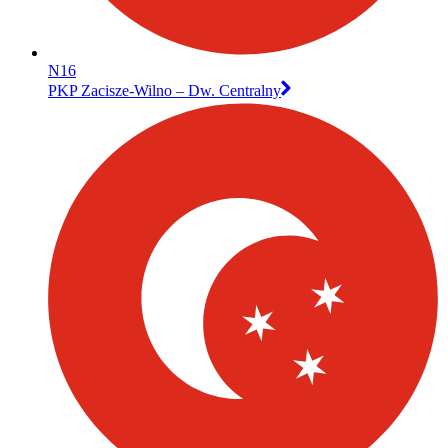
N16
PKP Zacisze-Wilno – Dw. Centralny