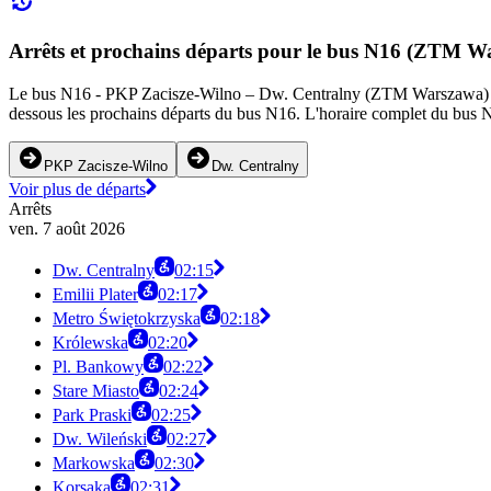
Arrêts et prochains départs pour le bus N16 (ZTM W
Le bus N16 - PKP Zacisze-Wilno – Dw. Centralny (ZTM Warszawa) desse
dessous les prochains départs du bus N16. L'horaire complet du bus N1
PKP Zacisze-Wilno
Dw. Centralny
Voir plus de départs
Arrêts
ven. 7 août 2026
Dw. Centralny
02:15
Emilii Plater
02:17
Metro Świętokrzyska
02:18
Królewska
02:20
Pl. Bankowy
02:22
Stare Miasto
02:24
Park Praski
02:25
Dw. Wileński
02:27
Markowska
02:30
Korsaka
02:31