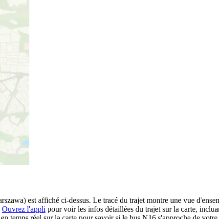
awa) est affiché ci-dessus. Le tracé du trajet montre une vue d'ense
.
Ouvrez l'appli
pour voir les infos détaillées du trajet sur la carte, inclua
n temps réel sur la carte pour savoir si le bus N16 s'approche de votre 