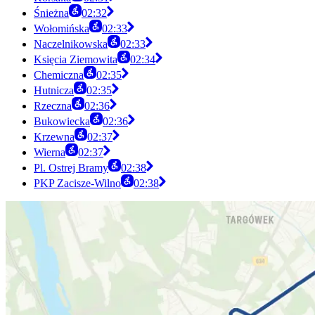
Śnieżna
02:32
Wołomińska
02:33
Naczelnikowska
02:33
Księcia Ziemowita
02:34
Chemiczna
02:35
Hutnicza
02:35
Rzeczna
02:36
Bukowiecka
02:36
Krzewna
02:37
Wierna
02:37
Pl. Ostrej Bramy
02:38
PKP Zacisze-Wilno
02:38