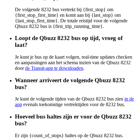
De volgende 8232 bus vertrekt bij {first_stop} om
{first_stop_first_time} en komt aan bij {last_stop} om
{last_stop_first_time}. De totale reistijd voor de volgende
Qbuzz 8232 bus is {first_trip_running_time}.
Loopt de Qbuzz 8232 bus op tijd, vroeg of
laat?
Je kunt je bus op de kaart volgen, real-time updates checken
en aanpassingen aan het schema inzien van de Qbuzz 8232
door
de Transit-app te downloaden
.
Wanneer arriveert de volgende Qbuzz 8232
bus?
Je kunt de volgende tijden van de Qbuzz 8232 bus zien
in de
app
evenals toekomstige vertrektijden voor de 8232 bus.
Hoeveel bus haltes zijn er voor de Qbuzz 8232
bus?
Er zijn {count_of_stops} haltes op de Qbuzz 8232 bus.