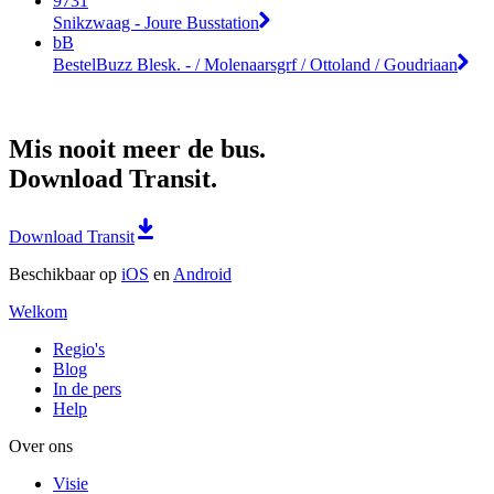
9731
Snikzwaag - Joure Busstation
bB
BestelBuzz Blesk. - / Molenaarsgrf / Ottoland / Goudriaan
Mis nooit meer de bus.
Download Transit.
Download Transit
Beschikbaar op
iOS
en
Android
Welkom
Regio's
Blog
In de pers
Help
Over ons
Visie