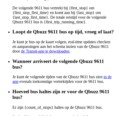
De volgende 9611 bus vertrekt bij {first_stop} om
{first_stop_first_time} en komt aan bij {last_stop} om
{last_stop_first_time}. De totale reistijd voor de volgende
Qbuzz 9611 bus is {first_trip_running_time}.
Loopt de Qbuzz 9611 bus op tijd, vroeg of laat?
Je kunt je bus op de kaart volgen, real-time updates checken
en aanpassingen aan het schema inzien van de Qbuzz 9611
door
de Transit-app te downloaden
.
Wanneer arriveert de volgende Qbuzz 9611
bus?
Je kunt de volgende tijden van de Qbuzz 9611 bus zien
in de
app
evenals toekomstige vertrektijden voor de 9611 bus.
Hoeveel bus haltes zijn er voor de Qbuzz 9611
bus?
Er zijn {count_of_stops} haltes op de Qbuzz 9611 bus.