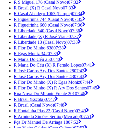
R S Miguel 176 (Casal Novo)
07:32
R Brasil (X) R Casal Novo
07:33
R Casal Abadeço 1063 (Parque)
07:34
R Figueirinha 744 (Casal Novo)
07:35
R Figueirinha 660 (Casal Novo)
07:36
R Liberdade 540 (Casal Novo)
07:36
R Liberdade (X) R José Viana
07:37
R Liberdade 13 (Casal Novo)
07:38
R Flor Do Minho 638
07:38
R Egas Moniz 342
07:39
R Maria Do Céu 25
07:40
R Maria Do Céu (X) R Fernâo Lopes
07:41
R José Carlos Ary Dos Santos 28
07:42
R José Carlos Ary Dos Santos 43
07:43
R Flor Do Minho (X) R Egas Moniz
07:44
R Flor Do Minho (X) R Ary Dos Santos
07:45
Rua Nova Do Mirante Frente 201
07:46
R Brasil (Escola)
07:47
R Brasil (Casal Novo)
07:48
R Fontaínha Pias 22 (Casal Novo)
07:49
R Armindo Simões Serrão (Mercado)
07:51
Pça Dr Manuel De Arriaga 18
07:52
Lgo Vieira Caldas (Casa Cultura)
07:52