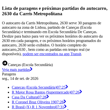
Lista de paragens e próximas partidas do autocarro,
2630 da Carris Metropolitana
O autocarro da Carris Metropolitana, 2630 serve 30 paragens de
autocarro na zona de Lisboa, partindo de Caneças (Escola
Secundária) e terminando em Escola Secundária De Caneças.
Deslize para baixo para ver os próximos horários do autocarro da
2630 em cada paragem, e os próximos horários programados do
autocarro, 2630 serão exibidos. O horário completo do
autocarro,2630 , bem como as partidas em tempo real (se
disponíveis),
podem ser encontrados na app Transit
.
Caneças (Escola Secundária)
Veja mais partidas
Paragens
seg., 14 de set. de 2026
Caneças (Escola Secundária)
07:25
R Major Rosa Bastos (Supermercado)
07:26
Casa Da Cultura
07:28
R Coronel Braz Oliveira 19
07:28
R Brasil (X) R 1 Novembro
07:31