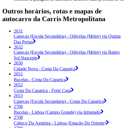
Outros horários, rotas e mapas de
autocarro da Carris Metropolitana
2631
Caneças (Escola Secundária) - Odivelas (Metro) via Quinta
Das Pretas
2632
Caneças (Escola Secundária) - Odivelas (Metro) via Bairro
Sol Nascente
2650
Cidade Nova - Costa Da Caparica
2651
Bucelas - Costa Da Caparica
2652
Costa Da Caparica - Forte Casa
2653
Caneças (Escola Secundaria) - Costa Da Caparica
2706
Bucelas - Lisboa (Campo Grande) via Infantado
2708
Cabeço Da Aguieira - Lisboa (Estação Do Oriente)