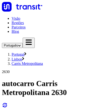
Visão
Regiões
Parceiros
Blog
Português
Portugal
Lisbon
Carris Metropolitana
2630
autocarro Carris
Metropolitana 2630