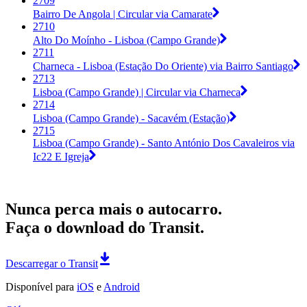
2709
Bairro De Angola | Circular via Camarate
2710
Alto Do Moínho - Lisboa (Campo Grande)
2711
Charneca - Lisboa (Estação Do Oriente) via Bairro Santiago
2713
Lisboa (Campo Grande) | Circular via Charneca
2714
Lisboa (Campo Grande) - Sacavém (Estação)
2715
Lisboa (Campo Grande) - Santo António Dos Cavaleiros via
Ic22 E Igreja
Nunca perca mais o autocarro.
Faça o download do Transit.
Descarregar o Transit
Disponível para
iOS
e
Android