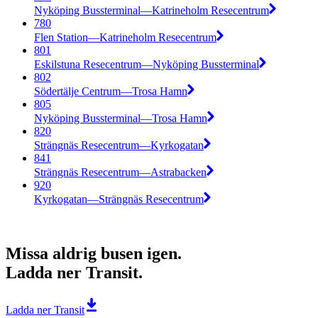
Nyköping Bussterminal—Katrineholm Resecentrum
780
Flen Station—Katrineholm Resecentrum
801
Eskilstuna Resecentrum—Nyköping Bussterminal
802
Södertälje Centrum—Trosa Hamn
805
Nyköping Bussterminal—Trosa Hamn
820
Strängnäs Resecentrum—Kyrkogatan
841
Strängnäs Resecentrum—Astrabacken
920
Kyrkogatan—Strängnäs Resecentrum
Missa aldrig busen igen.
Ladda ner Transit.
Ladda ner Transit