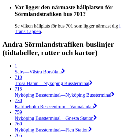
Var ligger den närmaste hållplatsen för
Sörmlandstrafiken bus 701?
Se vilken hållplats för bus 701 som ligger närmast dig
i
Transit-appen
.
Andra Sörmlandstrafiken-buslinjer
(tidtabeller, rutter och kartor)
1
Säby—Västra Borsökna
710
Trosa Hamn—Nyköping Bussterminal
715
Nyköping Bussterminal—Nyköping Bussterminal
730
Katrineholm Resecentrum—Vannalaplan
759
Nyköping Bussterminal—Gnesta Station
760
Nyköping Bussterminal—Flen Station
765