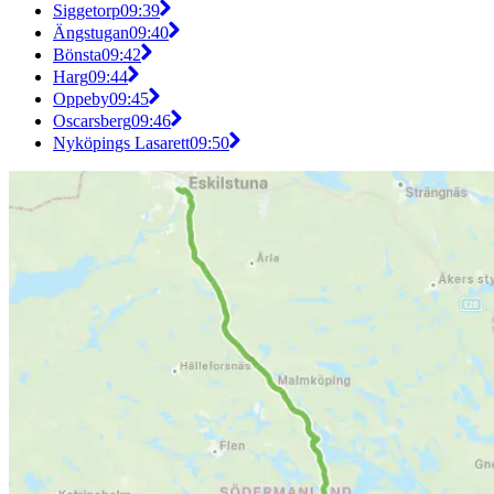
Siggetorp
09:39
Ängstugan
09:40
Bönsta
09:42
Harg
09:44
Oppeby
09:45
Oscarsberg
09:46
Nyköpings Lasarett
09:50