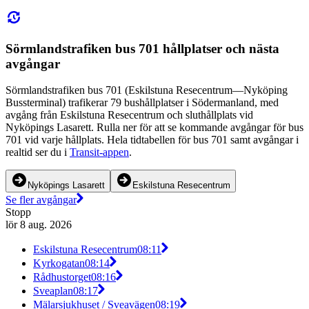
Sörmlandstrafiken bus 701 hållplatser och nästa
avgångar
Sörmlandstrafiken bus 701 (Eskilstuna Resecentrum—Nyköping
Bussterminal) trafikerar 79 bushållplatser i Södermanland, med
avgång från Eskilstuna Resecentrum och sluthållplats vid
Nyköpings Lasarett. Rulla ner för att se kommande avgångar för bus
701 vid varje hållplats. Hela tidtabellen för bus 701 samt avgångar i
realtid ser du i
Transit-appen
.
Nyköpings Lasarett
Eskilstuna Resecentrum
Se fler avgångar
Stopp
lör 8 aug. 2026
Eskilstuna Resecentrum
08:11
Kyrkogatan
08:14
Rådhustorget
08:16
Sveaplan
08:17
Mälarsjukhuset / Sveavägen
08:19