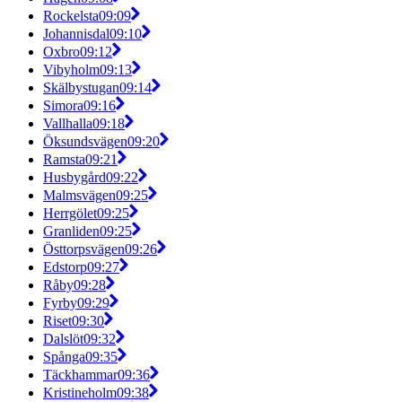
Rockelsta
09:09
Johannisdal
09:10
Oxbro
09:12
Vibyholm
09:13
Skälbystugan
09:14
Simora
09:16
Vallhalla
09:18
Öksundsvägen
09:20
Ramsta
09:21
Husbygård
09:22
Malmsvägen
09:25
Herrgölet
09:25
Granliden
09:25
Östtorpsvägen
09:26
Edstorp
09:27
Råby
09:28
Fyrby
09:29
Riset
09:30
Dalslöt
09:32
Spånga
09:35
Täckhammar
09:36
Kristineholm
09:38