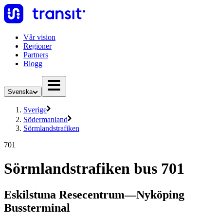
Vår vision
Regioner
Partners
Blogg
Svenska
Sverige
Södermanland
Sörmlandstrafiken
701
Sörmlandstrafiken bus 701
Eskilstuna Resecentrum—Nyköping
Bussterminal