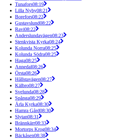
Tunafors
08:19
Lilla Nyby
08:21
Borefors
08:22
Gustavslund
08:22
Ravi
08:22
Anderslundavägen
08:23
Stenkvista Kyrka
08:24
Kolunda Norra
08:25
Kolunda Södra
08:25
Haga
08:25
Annedal
08:26
Örsta
08:26
Hållstavägen
08:27
Kälbro
08:27
Svelunda
08:28
Spånga
08:29
Ärla Kyrka
08:30
Hamra Gård
08:30
Slytan
08:31
Brännkärr
08:33
Mortorps Krog
08:34
Bäckåsen
08:38