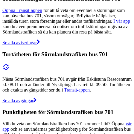
Öppna Transit-appen
för att få veta om eventuella störningar som
kan påverka bus 701, såsom omvägar, förflyttade hållplatser,
inställda turer, stora förseningar eller andra trafikändringar.
I vår app
kan du även prenumerera på notiser om trafikstörningar utgivna av
Sörmlandstrafiken så du kan planera din resa på bästa sätt.
Se alla aviseringar
Turtätheten för Sörmlandstrafiken bus 701
Nästa Sörmlandstrafiken bus 701 avgår från Eskilstuna Resecentrum
kl. 08:11 och anländer till Nyköpings Lasarett kl. 09:50. Turtätheten
och exakta avgångstider ser du i
Transit-appen
.
Se alla avgångar
Punktligheten för Sörmlandstrafiken bus 701
Vill du veta om Sörmlandstrafiken bus 701 kommer i tid? Öppna
vår
app
och se användarnas punklighetsbetyg för Sörmlandstrafiken bus