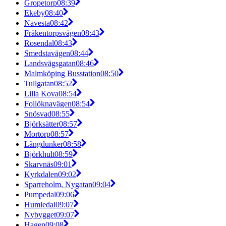
Gropetorp
08:39
Ekeby
08:40
Navesta
08:42
Fräkentorpsvägen
08:43
Rosendal
08:43
Smedstavägen
08:44
Landsvägsgatan
08:46
Malmköping Busstation
08:50
Tullgatan
08:52
Lilla Kova
08:54
Follöknavägen
08:54
Snösvad
08:55
Björksätter
08:57
Mortorp
08:57
Långdunker
08:58
Björkhult
08:59
Skarvnäs
09:01
Kyrkdalen
09:02
Sparreholm, Nygatan
09:04
Pumpedal
09:06
Humledal
09:07
Nybygget
09:07
Hagen
09:08