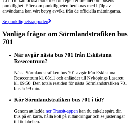
701. Du kan också bidra med din egen erfarenhet om busens
punktlighet. Eftersom punktligheten beräknas med hjälp av
användarna kan vårt betyg avvika från de officiella mätningarna.
Se punktlighetsrapporten
Vanliga frågor om Sörmlandstrafiken bus
701
När avgår nästa bus 701 från Eskilstuna
Resecentrum?
Nästa Sörmlandstrafiken bus 701 avgår från Eskilstuna
Resecentrum kl. 08:11 och anländer till Nyköpings Lasarett
kl. 09:50. Den totala restiden för nästa Sörmlandstrafiken 701
bus är 99 min.
Kör Sörmlandstrafiken bus 701 i tid?
Genom att ladda
ner Transit-appen
kan du enkelt spåra din
bus på en karta, hålla koll på ruttändringar och se justeringar
till tidtabellen.