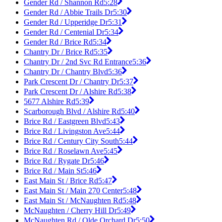
Gender Rd / Shannon Rd
5:28
Gender Rd / Abbie Trails Dr
5:30
Gender Rd / Upperidge Dr
5:31
Gender Rd / Centenial Dr
5:34
Gender Rd / Brice Rd
5:34
Chantry Dr / Brice Rd
5:35
Chantry Dr / 2nd Svc Rd Entrance
5:36
Chantry Dr / Chantry Blvd
5:36
Park Crescent Dr / Chantry Dr
5:37
Park Crescent Dr / Alshire Rd
5:38
5677 Alshire Rd
5:39
Scarborough Blvd / Alshire Rd
5:40
Brice Rd / Eastgreen Blvd
5:43
Brice Rd / Livingston Ave
5:44
Brice Rd / Century City South
5:44
Brice Rd / Roselawn Ave
5:45
Brice Rd / Rygate Dr
5:46
Brice Rd / Main St
5:46
East Main St / Brice Rd
5:47
East Main St / Main 270 Center
5:48
East Main St / McNaughten Rd
5:48
McNaughten / Cherry Hill Dr
5:49
McNaughten Rd / Olde Orchard Dr
5:50