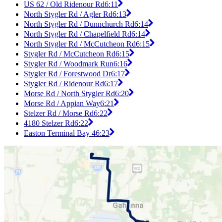
US 62 / Old Ridenour Rd
6:11
North Stygler Rd / Agler Rd
6:13
North Stygler Rd / Dunnchurch Rd
6:14
North Stygler Rd / Chapelfield Rd
6:14
North Stygler Rd / McCutcheon Rd
6:15
Stygler Rd / McCutcheon Rd
6:15
Stygler Rd / Woodmark Run
6:16
Stygler Rd / Forestwood Dr
6:17
Stygler Rd / Ridenour Rd
6:17
Morse Rd / North Stygler Rd
6:20
Morse Rd / Appian Way
6:21
Stelzer Rd / Morse Rd
6:22
4180 Stelzer Rd
6:22
Easton Terminal Bay 4
6:23