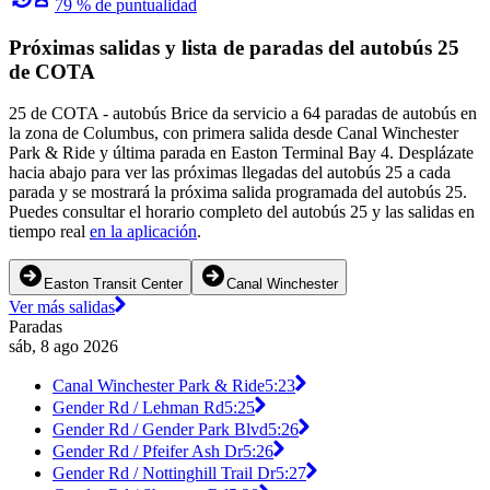
79 % de puntualidad
Próximas salidas y lista de paradas del autobús 25
de COTA
25 de COTA - autobús Brice da servicio a 64 paradas de autobús en
la zona de Columbus, con primera salida desde Canal Winchester
Park & Ride y última parada en Easton Terminal Bay 4. Desplázate
hacia abajo para ver las próximas llegadas del autobús 25 a cada
parada y se mostrará la próxima salida programada del autobús 25.
Puedes consultar el horario completo del autobús 25 y las salidas en
tiempo real
en la aplicación
.
Easton Transit Center
Canal Winchester
Ver más salidas
Paradas
sáb, 8 ago 2026
Canal Winchester Park & Ride
5:23
Gender Rd / Lehman Rd
5:25
Gender Rd / Gender Park Blvd
5:26
Gender Rd / Pfeifer Ash Dr
5:26
Gender Rd / Nottinghill Trail Dr
5:27