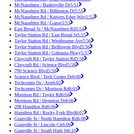
McNaughten / Baskerville Dr
5:51
McNaughten Rd / Billington Dr
5:51
McNaughten Rd / Knivers Edge Way
5:52
McNaughten Rd / Ganse
5:53
East Broad St / McNaughten Rd
5:54
Taylor Station Rd / East Broad St
5:55
Taylor Station Rd / Westbourne Ave
5:56
Taylor Station Rd / Belltowne Blvd
5:56
Taylor Station Rd / Gahanna Pkwy
5:57
Claycraft Rd / Taylor Station Rd
5:58
Claycraft Rd / Science Blvd
5:58
790 Science Blvd
5:59
Science Blvd / Tech Center Dr
6:00
Techcenter Dr / Aep
6:02
Techcenter Dr / Morrison Rd
6:03
Morrison Rd / Taylor Rd
6:04
Morrison Rd / Hemston Dr
6:06
298 Hamilton Rd
6:06
Hamilton Rd / Rocky Fork Blvd
6:07
Granville St / North Hamilton Rd
6:08
Granville St / Lincoln Cir
6:09
Granville St / South High St
6:10