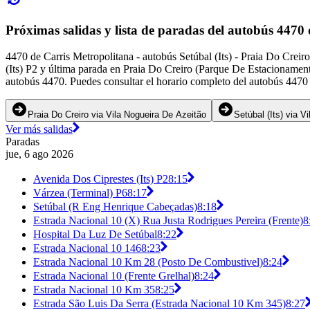
Próximas salidas y lista de paradas del autobús 4470
4470 de Carris Metropolitana - autobús Setúbal (Its) - Praia Do Crei
(Its) P2 y última parada en Praia Do Creiro (Parque De Estacionament
autobús 4470. Puedes consultar el horario completo del autobús 4470 
Praia Do Creiro via Vila Nogueira De Azeitão
Setúbal (Its) via V
Ver más salidas
Paradas
jue, 6 ago 2026
Avenida Dos Ciprestes (Its) P2
8:15
Várzea (Terminal) P6
8:17
Setúbal (R Eng Henrique Cabeçadas)
8:18
Estrada Nacional 10 (X) Rua Justa Rodrigues Pereira (Frente)
8
Hospital Da Luz De Setúbal
8:22
Estrada Nacional 10 146
8:23
Estrada Nacional 10 Km 28 (Posto De Combustivel)
8:24
Estrada Nacional 10 (Frente Grelhal)
8:24
Estrada Nacional 10 Km 35
8:25
Estrada São Luis Da Serra (Estrada Nacional 10 Km 345)
8:27