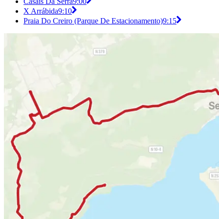
Casais Da Serra
9:00
X Arrábida
9:10
Praia Do Creiro (Parque De Estacionamento)
9:15