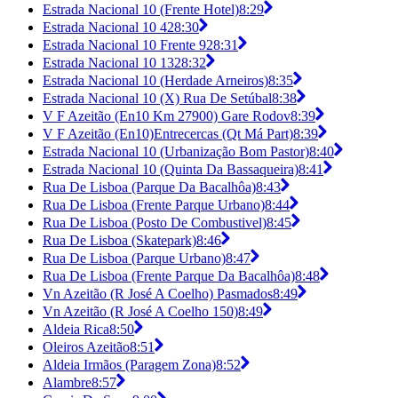
Estrada Nacional 10 (Frente Hotel)
8:29
Estrada Nacional 10 42
8:30
Estrada Nacional 10 Frente 92
8:31
Estrada Nacional 10 132
8:32
Estrada Nacional 10 (Herdade Arneiros)
8:35
Estrada Nacional 10 (X) Rua De Setúbal
8:38
V F Azeitão (En10 Km 27900) Gare Rodov
8:39
V F Azeitão (En10)Entrecercas (Qt Má Part)
8:39
Estrada Nacional 10 (Urbanização Bom Pastor)
8:40
Estrada Nacional 10 (Quinta Da Bassaqueira)
8:41
Rua De Lisboa (Parque Da Bacalhôa)
8:43
Rua De Lisboa (Frente Parque Urbano)
8:44
Rua De Lisboa (Posto De Combustivel)
8:45
Rua De Lisboa (Skatepark)
8:46
Rua De Lisboa (Parque Urbano)
8:47
Rua De Lisboa (Frente Parque Da Bacalhôa)
8:48
Vn Azeitão (R José A Coelho) Pasmados
8:49
Vn Azeitão (R José A Coelho 150)
8:49
Aldeia Rica
8:50
Oleiros Azeitão
8:51
Aldeia Irmãos (Paragem Zona)
8:52
Alambre
8:57