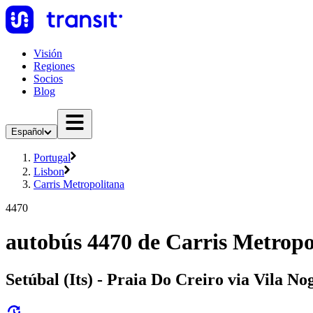
Visión
Regiones
Socios
Blog
Español
Portugal
Lisbon
Carris Metropolitana
4470
autobús 4470 de Carris Metropo
Setúbal (Its) - Praia Do Creiro via Vila N