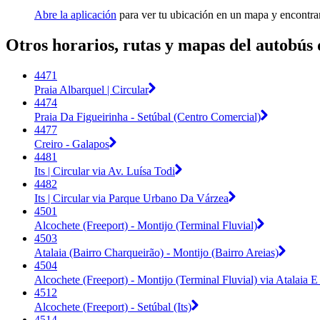
Abre la aplicación
para ver tu ubicación en un mapa y encontra
Otros horarios, rutas y mapas del autobús
4471
Praia Albarquel | Circular
4474
Praia Da Figueirinha - Setúbal (Centro Comercial)
4477
Creiro - Galapos
4481
Its | Circular via Av. Luísa Todi
4482
Its | Circular via Parque Urbano Da Várzea
4501
Alcochete (Freeport) - Montijo (Terminal Fluvial)
4503
Atalaia (Bairro Charqueirão) - Montijo (Bairro Areias)
4504
Alcochete (Freeport) - Montijo (Terminal Fluvial) via Atalaia E 
4512
Alcochete (Freeport) - Setúbal (Its)
4514