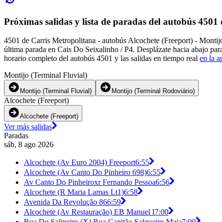
Próximas salidas y lista de paradas del autobús 4501
4501 de Carris Metropolitana - autobús Alcochete (Freeport) - Montij
última parada en Cais Do Seixalinho / P4. Desplázate hacia abajo par
horario completo del autobús 4501 y las salidas en tiempo real
en la a
Montijo (Terminal Fluvial)
Montijo (Terminal Fluvial)
Montijo (Terminal Rodoviário)
Alcochete (Freeport)
Alcochete (Freeport)
Ver más salidas
Paradas
sáb, 8 ago 2026
Alcochete (Av Euro 2004) Freeport
6:55
Alcochete (Av Canto Do Pinheiro 698)
6:55
Av Canto Do Pinheiroxr Fernando Pessoa
6:56
Alcochete (R Maria Lamas Lt1)
6:58
Avenida Da Revolução 86
6:59
Alcochete (Av Restauração) EB Manuel I
7:00
Rua Do Salineiro (X) Rua Capitão Salgueiro Maia
7:00