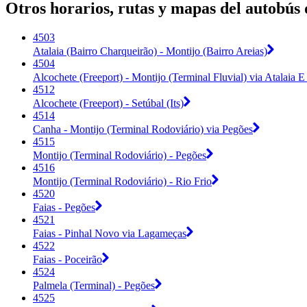
Otros horarios, rutas y mapas del autobús
4503
Atalaia (Bairro Charqueirão) - Montijo (Bairro Areias)
4504
Alcochete (Freeport) - Montijo (Terminal Fluvial) via Atalaia E 
4512
Alcochete (Freeport) - Setúbal (Its)
4514
Canha - Montijo (Terminal Rodoviário) via Pegões
4515
Montijo (Terminal Rodoviário) - Pegões
4516
Montijo (Terminal Rodoviário) - Rio Frio
4520
Faias - Pegões
4521
Faias - Pinhal Novo via Lagameças
4522
Faias - Poceirão
4524
Palmela (Terminal) - Pegões
4525