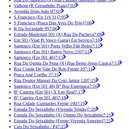
Valbom (R Cerradinho Praia)
7:02
Avenida Dom João II
7:03
S Francisco (En 119 31)
7:05
S Francisco (Praça Das Aves Do Tejo)
7:06
R Da Sociedade 95
7:06
Estrada Municipal 501 (X) Rua Da Pacheca
7:08
Em 501 (Viad Pt Vasco Gama) Est Serviço
7:10
Samouco (Em 501) Porto Velho Fáb Bolos
7:12
Samouco (Em 501) Bairro Novo 210
7:12
Samouco (Em 501 46)
7:13
Rua Da Quinta Da Praia (X) Rua Bento Jesus Caraça
7:13
Rua Conde De Vale De Reis Frente 10
7:14
Praça José Coelho 2
7:15
Rua Doutor Manuel Da Cruz Junior 128
7:15
Samouco (Em 501 46) Bº Boa Esperança
7:16
Bº Caneira (Em 501) X Estr Real
7:17
Bº Caneira (Em 501 48)
7:18
Rua Cidade Guimarães Frente 190
7:19
Estrada Do Seixalinho (Vivenda Teigão)
7:20
Estrada Do Seixalinho (X) Quinta Do Seixalinho
7:21
Estrada Do Seixalinho (Frente Vivenda Amorim)
7:22
Cais Do Seixalinho / P4
7:25