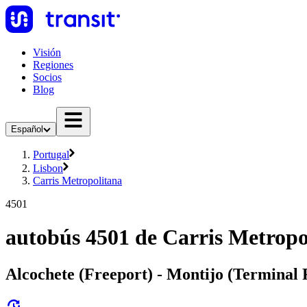
Visión
Regiones
Socios
Blog
Español
Portugal
Lisbon
Carris Metropolitana
4501
autobús 4501 de Carris Metropo
Alcochete (Freeport) - Montijo (Terminal 