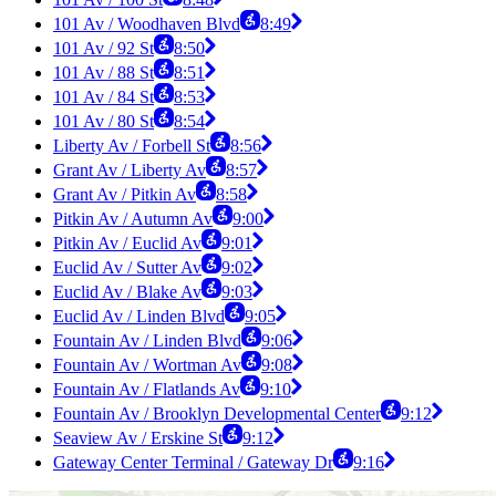
101 Av / Woodhaven Blvd
8:49
101 Av / 92 St
8:50
101 Av / 88 St
8:51
101 Av / 84 St
8:53
101 Av / 80 St
8:54
Liberty Av / Forbell St
8:56
Grant Av / Liberty Av
8:57
Grant Av / Pitkin Av
8:58
Pitkin Av / Autumn Av
9:00
Pitkin Av / Euclid Av
9:01
Euclid Av / Sutter Av
9:02
Euclid Av / Blake Av
9:03
Euclid Av / Linden Blvd
9:05
Fountain Av / Linden Blvd
9:06
Fountain Av / Wortman Av
9:08
Fountain Av / Flatlands Av
9:10
Fountain Av / Brooklyn Developmental Center
9:12
Seaview Av / Erskine St
9:12
Gateway Center Terminal / Gateway Dr
9:16