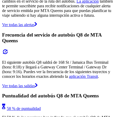
cambios en el servicio de la ruta del autobús.
La aplicación
también
te permite suscribirte para recibir notificaciones de cualquier alerta
de servicio emitida por MTA Queens para que puedas planificar tu
viaje sabiendo si hay alguna interrupción activa o futura.
Ver todas las alertas
Frecuencia del servicio de autobús Q8 de MTA
Queens
El siguiente autobús Q8 saldrá de 168 St / Jamaica Bus Terminal
(hora: 8:18) y llegará a Gateway Center Terminal / Gateway Dr
(hora: 9:16). Puedes ver la frecuencia de los siguientes trayectos y
conocer los horarios exactos abriendo la
aplicación Transit
.
Ver todas las salidas
Puntualidad del autobús Q8 de MTA Queens
58 % de puntualidad