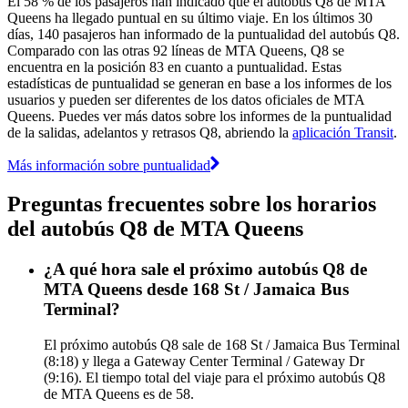
El 58 % de los pasajeros han indicado que el autobús Q8 de MTA
Queens ha llegado puntual en su último viaje. En los últimos 30
días, 140 pasajeros han informado de la puntualidad del autobús Q8.
Comparado con las otras 92 líneas de MTA Queens, Q8 se
encuentra en la posición 83 en cuanto a puntualidad. Estas
estadísticas de puntualidad se generan en base a los informes de los
usuarios y pueden ser diferentes de los datos oficiales de MTA
Queens. Puedes ver más datos sobre los informes de la puntualidad
de la salidas, adelantos y retrasos Q8, abriendo la
aplicación Transit
.
Más información sobre puntualidad
Preguntas frecuentes sobre los horarios
del autobús Q8 de MTA Queens
¿A qué hora sale el próximo autobús Q8 de
MTA Queens desde 168 St / Jamaica Bus
Terminal?
El próximo autobús Q8 sale de 168 St / Jamaica Bus Terminal
(8:18) y llega a Gateway Center Terminal / Gateway Dr
(9:16). El tiempo total del viaje para el próximo autobús Q8
de MTA Queens es de 58.