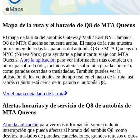
Mapa de la ruta y el horario de Q8 de MTA Queens
El mapa de la ruta del autobús Gateway Mall / East NY - Jamaica -
Q8 de MTA Queens se muestra arriba. El mapa de la ruta muestra
un resumen de todas las paradas del autobús Q8 de MTA Queens en
NYC (Nueva York) para ayudarte a planificar tu viaje con MTA
Queens.
Abre la aplicación
para ver información más completa en
un mapa sobre la ruta, incluidas alertas sobre una parada concreta,
como paradas cerradas o trasladadas. También puedes ver la
ubicación de los vehículos en tiempo real en el mapa de la ruta, así
sabrás cuándo está cerca de tu parada el autobús Q8.
Ver el mapa detallado de la ruta
Alertas horarias y de servicio de Q8 de autobús de
MTA Queens
Abre la aplicación
para ver más información sobre cualquier
interrupción que pueda afectar al horario del autobús Q8, como
desvíos, traslados de paradas, cancelaciones, grandes retrasos u otros