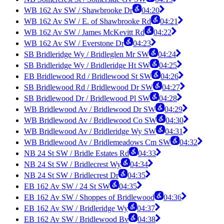
WB 162 Av SW / Shawbrooke Dr
04:20
WB 162 Av SW / E. of Shawbrooke Rd
04:21
WB 162 Av SW / James McKevitt Rd
04:22
WB 162 Av SW / Everstone Dr
04:23
SB Bridleridge Wy / Bridleglen Mr SW
04:24
SB Bridleridge Wy / Bridleridge Ht SW
04:25
EB Bridlewood Rd / Bridlewood St SW
04:26
SB Bridlewood Rd / Bridlewood Dr SW
04:27
SB Bridlewood Dr / Bridlewood Pl SW
04:28
WB Bridlewood Av / Bridlewood Dr SW
04:29
WB Bridlewood Av / Bridlewood Co SW
04:30
WB Bridlewood Av / Bridleridge Wy SW
04:31
WB Bridlewood Av / Bridlemeadows Cm SW
04:32
NB 24 St SW / Bridle Estates Rd
04:33
NB 24 St SW / Bridlecrest Wy
04:34
NB 24 St SW / Bridlecrest Dr
04:35
EB 162 Av SW / 24 St SW
04:35
EB 162 Av SW / Shoppes of Bridlewood
04:36
EB 162 Av SW / Bridleridge Wy
04:37
EB 162 Av SW / Bridlewood Bv
04:38