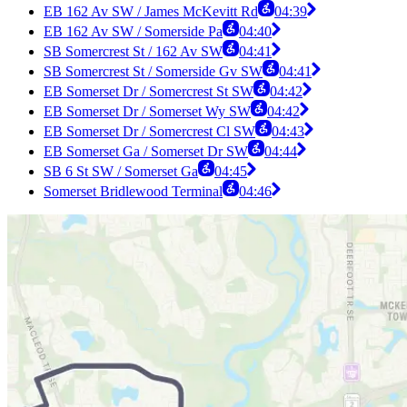
EB 162 Av SW / James McKevitt Rd
04:39
EB 162 Av SW / Somerside Pa
04:40
SB Somercrest St / 162 Av SW
04:41
SB Somercrest St / Somerside Gv SW
04:41
EB Somerset Dr / Somercrest St SW
04:42
EB Somerset Dr / Somerset Wy SW
04:42
EB Somerset Dr / Somercrest Cl SW
04:43
EB Somerset Ga / Somerset Dr SW
04:44
SB 6 St SW / Somerset Ga
04:45
Somerset Bridlewood Terminal
04:46