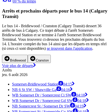
69 % du temps
Arrêts et prochains départs pour le bus 14 (Calgary
Transit)
Le bus 14 - Bridlewood / Cranston (Calgary Transit) dessert 36
arrêts de bus à Calgary. Ce trajet débute à l'arrêt Somerset-
Bridlewood Station et se termine à l'arrêt Somerset Bridlewood
Terminal. Vous trouverez ci-dessous les prochains départs du bus
14. L'horaire complet du bus 14 ainsi que les départs en temps réel
(si ceux-ci sont disponibles)
se trouvent dans l'application
.
Bridlewood
Cranston
Voir plus de départs
Arrêts
jeu. 6 août 2026
Somerset-Bridlewood Station
04:15
NB 6 St SW / Shawville Ga
04:16
WB Somerset Dr / Somercrest Ci SW
04:18
WB Somerset Dr / Somercrest Gd SW
04:18
NB Somercrest St / Somerset Dr SW
04:19
NB Somercrest St / Somerside Gv SW
04:19