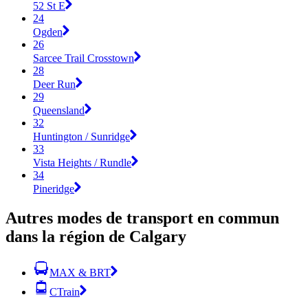
52 St E
24
Ogden
26
Sarcee Trail Crosstown
28
Deer Run
29
Queensland
32
Huntington / Sunridge
33
Vista Heights / Rundle
34
Pineridge
Autres modes de transport en commun
dans la région de Calgary
MAX & BRT
CTrain