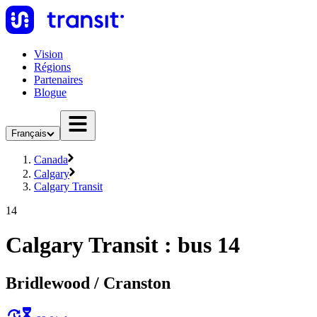
Vision
Régions
Partenaires
Blogue
Français
Canada
Calgary
Calgary Transit
14
Calgary Transit : bus 14
Bridlewood / Cranston