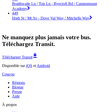
Braithwaite Ln / Top Ln - Ryecroft Rd / Campsmount
Academy
449
High St / Mt Av - Dove Val Way / Mitchells Way
Ne manquez plus jamais votre bus.
Téléchargez Transit.
Télécharger Transit
Disponible sur
iOS
et
Android
Coucou
Régions
Blogue
Presse
Aide
À propos