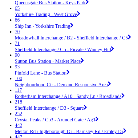
Queensgate Bus Station - Keys Park
65
Yorkshire Trading - West Grove
66
Ship Inn - Yorkshire Trading
70
Meadowhall Interchange / B2 - Sheffield Interchange / C5
71
Sheffield Interchange / C5 - Firvale / Winney Hill
90
Sutton Bus Station - Market Place
93
Pinfold Lane - Bus Station
100
Neighbourhood Ctr - Demand Responsive Area
117
Rotherham Interchange / A10 - Sandy Ln / Broadlands
218
Sheffield Interchange / D3 - Square
252
Crystal Peaks / Cp3 - Arundel Gate / Ag1
442
Melton Rd / Ingleborough Dr - Barnsley Rd / Emley Dr
447