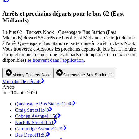
Arrêts et prochains départs pour le bus 62 (East
Midlands)
Le bus 62 - Tuckers Nook - Queensgate Bus Station (East
Midlands) dessert 55 arrêts de bus à East Midlands. Ce trajet débute
à l'arrêt Queensgate Bus Station et se termine à l'arrêt Tuckers Nook.
Vous trouverez ci-dessous les prochains départs du bus 62. L'horaire
complet du bus 62 ainsi que les départs en temps réel (si ceux-ci sont
disponibles)
se trouvent dans l'application
.
Maxey Tuckers Nook
Queensgate Bus Station 11
Voir plus de départs
Arrêts
lun. 10 août 2026
Queensgate Bus Station
11:48
Craig Street
11:49
Cobden Avenue
11:50
Norfolk Street
11:51
Cambridge Avenue
11:52
Bus Depot
11:53