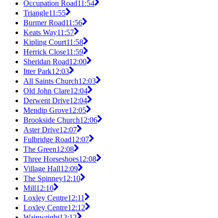
Occupation Road
11:54
Triangle
11:55
Burmer Road
11:56
Keats Way
11:57
Kipling Court
11:58
Herrick Close
11:59
Sheridan Road
12:00
Itter Park
12:03
All Saints Church
12:03
Old John Clare
12:04
Derwent Drive
12:04
Mendip Grove
12:05
Brookside Church
12:06
Aster Drive
12:07
Fulbridge Road
12:07
The Green
12:08
Three Horseshoes
12:08
Village Hall
12:09
The Spinney
12:10
Mill
12:10
Loxley Centre
12:11
Loxley Centre
12:12
Wainwright
12:12