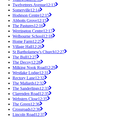
Twelvetrees Avenue
12:13
Somerville
12:14
Hodgson Centre
12:15
Abbotts Grove
12:15
The Pastures
12:16
Werrington Centre
12:17
Welbourne School
12:18
Home Farm
12:25
Village Hall
12:26
St Bartholamew's Church
12:27
The Bull
12:27
The Decoy
12:28
Milking Nook Road
12:29
Westlake Lodge
12:31
Rectory Lane
12:32
The Mallards
12:32
The Sanderlings
12:33
Clarenden Road
12:35
Websters Close
12:35
The Green
12:36
Crossroads
12:36
Lincoln Road
12:37