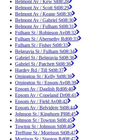
Belmont Av / Kew St
08:28
Belmont Av / Scott St
08:29
Belmont Av / Keane St
08:30
Belmont Av / Gabriel St
08:30
Belmont Av / Fulham St
08:31
Fulham St / Robinson Av
08:32
Fulham St / Abernethy Rd
08:33
Fulham St / Fisher St
08:33
Belgravia St / Fulham St
08:34
Gabriel St / Belgravia St
08:36
Gabriel St / Patchett St
08:36
Hardey Rd / Till St
08:37
Orpington St / Kelly St
08:38
Orpington St / Epsom Av
08:39
Epsom Av / Daglish Rd
08:40
Epsom Av / Copeland Dr
08:41
Epsom Av / Field Av
08:42
Epsom Av / Belvidere St
08:44
Johnson St / Kinghorn Pl
08:45
Johnson St / Towton St
08:45
Towton St / Johnson St
08:46
Treffone St / Morrison St
08:47
Morrison St / Stanton Rd
08:47