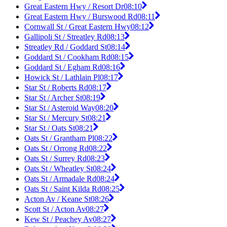
Great Eastern Hwy / Resort Dr
08:10
Great Eastern Hwy / Burswood Rd
08:11
Cornwall St / Great Eastern Hwy
08:12
Gallipoli St / Streatley Rd
08:13
Streatley Rd / Goddard St
08:14
Goddard St / Cookham Rd
08:15
Goddard St / Egham Rd
08:16
Howick St / Lathlain Pl
08:17
Star St / Roberts Rd
08:17
Star St / Archer St
08:19
Star St / Asteroid Way
08:20
Star St / Mercury St
08:21
Star St / Oats St
08:21
Oats St / Grantham Pl
08:22
Oats St / Orrong Rd
08:22
Oats St / Surrey Rd
08:23
Oats St / Wheatley St
08:24
Oats St / Armadale Rd
08:24
Oats St / Saint Kilda Rd
08:25
Acton Av / Keane St
08:26
Scott St / Acton Av
08:27
Kew St / Peachey Av
08:27