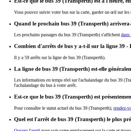
Est-ce que le bus 39 (Transperth) est à l'heure, 
Vous pouvez suivre votre bus sur la carte, garder un œil sur les
Quand le prochain bus 39 (Transperth) arrivera-t
Les prochains passages du bus 39 (Transperth) s'affichent
dans 
Combien d'arrêts de bus y a-t-il sur la ligne 39 -
Il y a 59 arrêts sur la ligne de bus 39 (Transperth).
La ligne de bus 39 (Transperth) est-elle général
Les informations en temps réel sur l'achalandage du bus 39 (Tr
l'achalandage du bus à votre arrêt.
Est-ce que le bus 39 (Transperth) est présentemen
Pour connaître le statut actuel du bus 39 (Transperth),
rendez-vo
Quel est l'arrêt de bus 39 (Transperth) le plus pr
Ouvrez l'appli
pour voir votre emplacement sur la carte et trouve