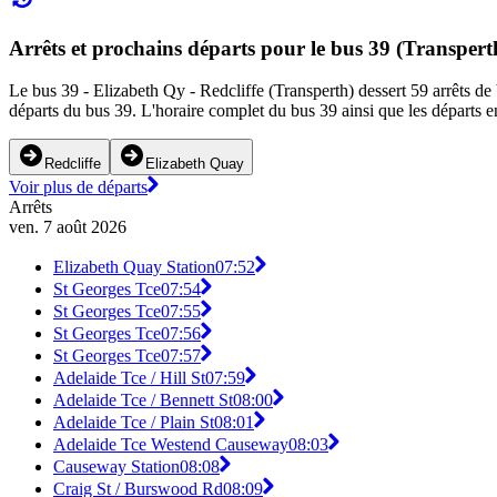
Arrêts et prochains départs pour le bus 39 (Transpert
Le bus 39 - Elizabeth Qy - Redcliffe (Transperth) dessert 59 arrêts de b
départs du bus 39. L'horaire complet du bus 39 ainsi que les départs e
Redcliffe
Elizabeth Quay
Voir plus de départs
Arrêts
ven. 7 août 2026
Elizabeth Quay Station
07:52
St Georges Tce
07:54
St Georges Tce
07:55
St Georges Tce
07:56
St Georges Tce
07:57
Adelaide Tce / Hill St
07:59
Adelaide Tce / Bennett St
08:00
Adelaide Tce / Plain St
08:01
Adelaide Tce Westend Causeway
08:03
Causeway Station
08:08
Craig St / Burswood Rd
08:09