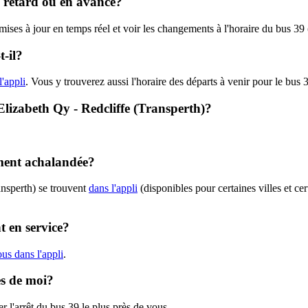
en retard ou en avance?
 mises à jour en temps réel et voir les changements à l'horaire du bus 39
-il?
l'appli
. Vous y trouverez aussi l'horaire des départs à venir pour le bus 
 Elizabeth Qy - Redcliffe (Transperth)?
ement achalandée?
ansperth) se trouvent
dans l'appli
(disponibles pour certaines villes et ce
t en service?
us dans l'appli
.
ès de moi?
r l'arrêt du bus 39 le plus près de vous.