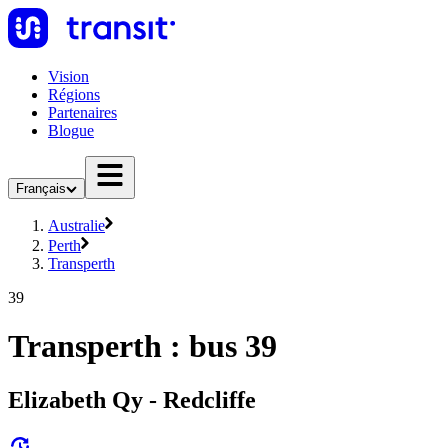
Vision
Régions
Partenaires
Blogue
Français
Australie
Perth
Transperth
39
Transperth : bus 39
Elizabeth Qy - Redcliffe