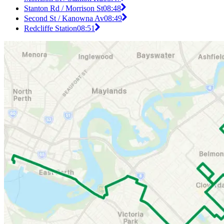
Stanton Rd / Morrison St
08:48
Second St / Kanowna Av
08:49
Redcliffe Station
08:51