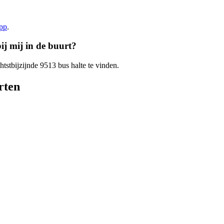
app
.
ij mij in de buurt?
htstbijzijnde 9513 bus halte te vinden.
rten