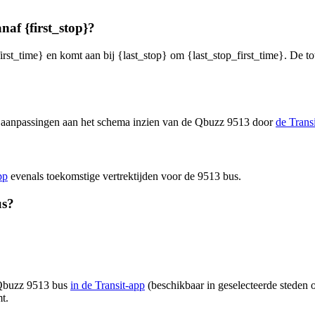
naf {first_stop}?
irst_time} en komt aan bij {last_stop} om {last_stop_first_time}. De to
en aanpassingen aan het schema inzien van de Qbuzz 9513 door
de Trans
pp
evenals toekomstige vertrektijden voor de 9513 bus.
us?
n Qbuzz 9513 bus
in de Transit-app
(beschikbaar in geselecteerde steden o
t.