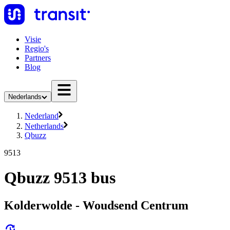
Visie
Regio's
Partners
Blog
Nederlands
Nederland
Netherlands
Qbuzz
9513
Qbuzz 9513 bus
Kolderwolde - Woudsend Centrum