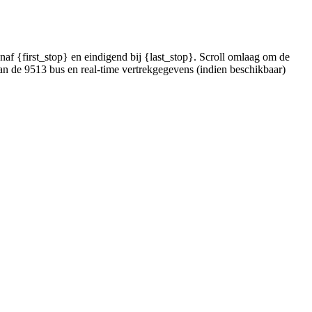
f {first_stop} en eindigend bij {last_stop}. Scroll omlaag om de
an de 9513 bus en real-time vertrekgegevens (indien beschikbaar)