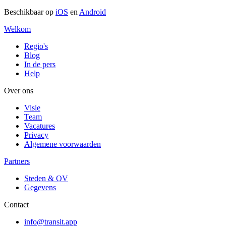
Beschikbaar op
iOS
en
Android
Welkom
Regio's
Blog
In de pers
Help
Over ons
Visie
Team
Vacatures
Privacy
Algemene voorwaarden
Partners
Steden & OV
Gegevens
Contact
info@transit.app