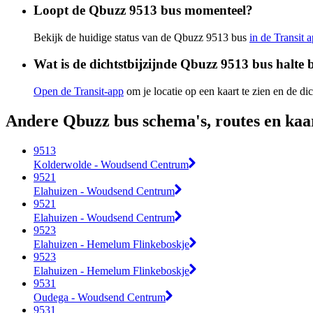
Loopt de Qbuzz 9513 bus momenteel?
Bekijk de huidige status van de Qbuzz 9513 bus
in de Transit 
Wat is de dichtstbijzijnde Qbuzz 9513 bus halte b
Open de Transit-app
om je locatie op een kaart te zien en de dic
Andere Qbuzz bus schema's, routes en kaa
9513
Kolderwolde - Woudsend Centrum
9521
Elahuizen - Woudsend Centrum
9521
Elahuizen - Woudsend Centrum
9523
Elahuizen - Hemelum Flinkeboskje
9523
Elahuizen - Hemelum Flinkeboskje
9531
Oudega - Woudsend Centrum
9531