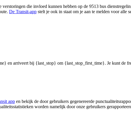
 verstoringen die invloed kunnen hebben op de 9513 bus dienstregeling,
oute.
De Transit-app
stelt je ook in staat om je aan te melden voor alle
me} en arriveert bij {last_stop} om {last_stop_first_time}. Je kunt de f
ansit app
en bekijk de door gebruikers gegenereerde punctualiteitsrappor
ualiteitsstatistieken worden namelijk door onze gebruikers gerapporteer