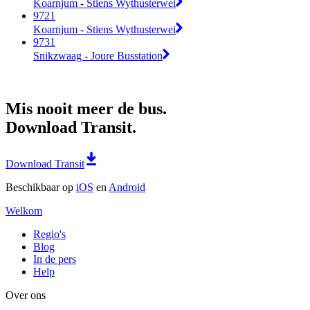
Koarnjum - Stiens Wythusterwei
9721
Koarnjum - Stiens Wythusterwei
9731
Snikzwaag - Joure Busstation
Mis nooit meer de bus.
Download Transit.
Download Transit
Beschikbaar op
iOS
en
Android
Welkom
Regio's
Blog
In de pers
Help
Over ons