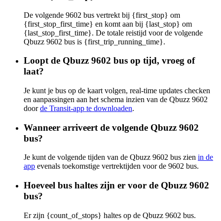
De volgende 9602 bus vertrekt bij {first_stop} om
{first_stop_first_time} en komt aan bij {last_stop} om
{last_stop_first_time}. De totale reistijd voor de volgende
Qbuzz 9602 bus is {first_trip_running_time}.
Loopt de Qbuzz 9602 bus op tijd, vroeg of
laat?
Je kunt je bus op de kaart volgen, real-time updates checken
en aanpassingen aan het schema inzien van de Qbuzz 9602
door
de Transit-app te downloaden
.
Wanneer arriveert de volgende Qbuzz 9602
bus?
Je kunt de volgende tijden van de Qbuzz 9602 bus zien
in de
app
evenals toekomstige vertrektijden voor de 9602 bus.
Hoeveel bus haltes zijn er voor de Qbuzz 9602
bus?
Er zijn {count_of_stops} haltes op de Qbuzz 9602 bus.