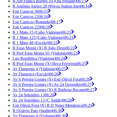
R Ant França Borges 10 (Qta Piedade)
06:13
R António Aleixo 20 (Póvoa Station Iria)
06:14
Estr Caniços 30
06:15
Estr Caniços 22
06:16
Estr Caniços (Rotunda)
06:17
Estr Caniços 229
06:18
R 1 Maio 15 (Cabo Vialonga)
06:21
R 1 Maio 123 (Cabo Vialonga)
06:21
R 1 Maio 48 (Escola)
06:22
R Egas Moniz (X) R João Deus
06:22
R Prof Egas Moniz 65 (Vialonga)
06:23
Lgo República (Vialonga)
06:24
R Prof Egas Moniz (X) Beco Ferreiros
06:25
Av Flamenga 4 (Vialonga)
06:25
Av Flamenca (Escola)
06:26
Av S Pereira Gomes (X) Estr Olival Fora
06:26
Av S Pereira Gomes (X) Av 24 Dezembro
06:27
Av S Pereira Gomes (X) R Barbosa Bocage
06:27
Av 24 Setembro 13
06:28
Av 24 Setembro 13 (C Saúde)
06:28
Estr Olival Fora (X) R D Nuno Mendonça
06:29
R Octávio Pato (Jardim)
06:30
Av Flamenga 4 (Vialonga)
06:30