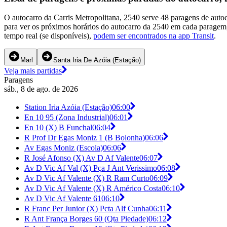
O autocarro da Carris Metropolitana, 2540 serve 48 paragens de autoc
para ver os próximos horários do autocarro da 2540 em cada paragem
tempo real (se disponíveis),
podem ser encontrados na app Transit
.
Marl
Santa Iria De Azóia (Estação)
Veja mais partidas
Paragens
sáb., 8 de ago. de 2026
Station Iria Azóia (Estação)
06:00
En 10 95 (Zona Industrial)
06:01
En 10 (X) B Funchal
06:04
R Prof Dr Egas Moniz 1 (B Bolonha)
06:06
Av Egas Moniz (Escola)
06:06
R José Afonso (X) Av D Af Valente
06:07
Av D Vic Af Val (X) Pça J Ant Verissimo
06:08
Av D Vic Af Valente (X) R Ram Curto
06:09
Av D Vic Af Valente (X) R Américo Costa
06:10
Av D Vic Af Valente 61
06:10
R Franc Per Junior (X) Pcta Alf Cunha
06:11
R Ant França Borges 60 (Qta Piedade)
06:12