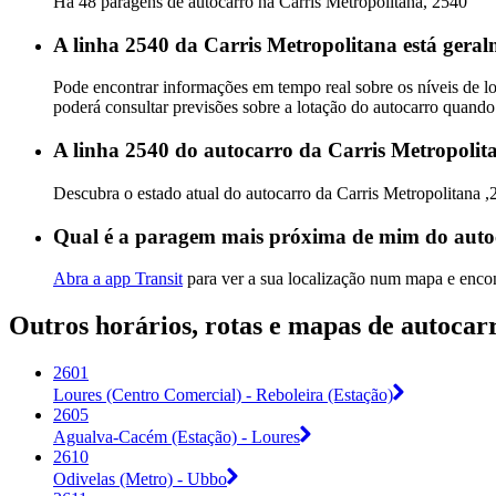
Há 48 paragens de autocarro na Carris Metropolitana, 2540
A linha 2540 da Carris Metropolitana está geral
Pode encontrar informações em tempo real sobre os níveis de l
poderá consultar previsões sobre a lotação do autocarro quando
A linha 2540 do autocarro da Carris Metropolit
Descubra o estado atual do autocarro da Carris Metropolitana 
Qual é a paragem mais próxima de mim do auto
Abra a app Transit
para ver a sua localização num mapa e encon
Outros horários, rotas e mapas de autocar
2601
Loures (Centro Comercial) - Reboleira (Estação)
2605
Agualva-Cacém (Estação) - Loures
2610
Odivelas (Metro) - Ubbo