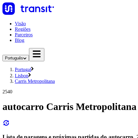
Visão
Regiões
Parceiros
Blog
Português
Portugal
Lisbon
Carris Metropolitana
2540
autocarro Carris Metropolitana
Lista de paragens e próximas partidas do autocarro,