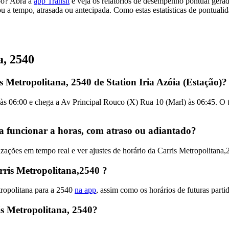
mpo? Abra a
app Transit
e veja os relatórios de desempenho pontual gera
u a tempo, atrasada ou antecipada. Como estas estatísticas de pontualid
a, 2540
 Metropolitana, 2540 de Station Iria Azóia (Estação)?
) às 06:00 e chega a Av Principal Rouco (X) Rua 10 (Marl) às 06:45. O
 a funcionar a horas, com atraso ou adiantado?
ações em tempo real e ver ajustes de horário da Carris Metropolitana
ris Metropolitana,2540 ?
tropolitana para a 2540
na app
, assim como os horários de futuras parti
s Metropolitana, 2540?