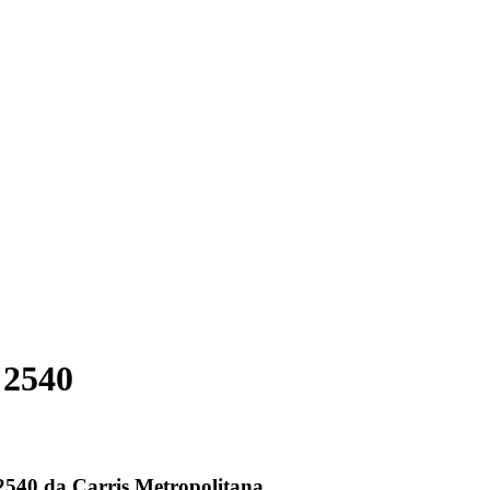
 2540
 2540 da Carris Metropolitana