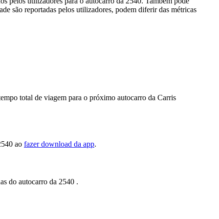
dos pelos utilizadores para o autocarro da 2540. Também pode
ade são reportadas pelos utilizadores, podem diferir das métricas
 tempo total de viagem para o próximo autocarro da Carris
,2540 ao
fazer download da app
.
das do autocarro da 2540 .