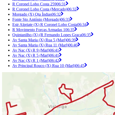
R Coronel Lobo Costa 259
06:31
R Coronel Lobo Costa (Mercado)
06:32
Morgado (X) Qta Índias
06:32
Fonte Sto António (Morgado)
06:33
Estr Alpriate (X) R Coronel Lobo Costa
06:34
R Movimento Forças Armadas 1
06:35
Quintanilho (X) (R Fernando Lopes Graça
06:35
Av Santa Maria (X) Rua 5 (Marl)
06:39
Av Santa Maria (X) Rua 11 (Marl)
06:40
Av Nac (X) R 9 (Marl)
06:41
Av Nac (X) R 5 (Marl)
06:41
Av Nac (X) R 1 (Marl)
06:42
Av Principal Rouco (X) Rua 10 (Marl)
06:45