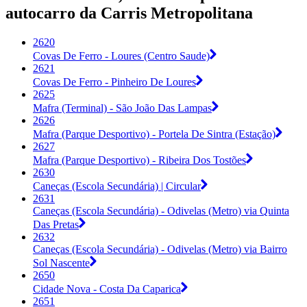
autocarro da Carris Metropolitana
2620
Covas De Ferro - Loures (Centro Saude)
2621
Covas De Ferro - Pinheiro De Loures
2625
Mafra (Terminal) - São João Das Lampas
2626
Mafra (Parque Desportivo) - Portela De Sintra (Estação)
2627
Mafra (Parque Desportivo) - Ribeira Dos Tostões
2630
Caneças (Escola Secundária) | Circular
2631
Caneças (Escola Secundária) - Odivelas (Metro) via Quinta
Das Pretas
2632
Caneças (Escola Secundária) - Odivelas (Metro) via Bairro
Sol Nascente
2650
Cidade Nova - Costa Da Caparica
2651