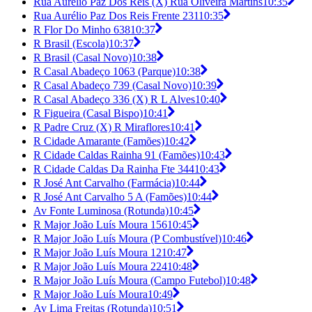
Rua Aurélio Paz Dos Reis (X) Rua Oliveira Martins
10:35
Rua Aurélio Paz Dos Reis Frente 231
10:35
R Flor Do Minho 638
10:37
R Brasil (Escola)
10:37
R Brasil (Casal Novo)
10:38
R Casal Abadeço 1063 (Parque)
10:38
R Casal Abadeço 739 (Casal Novo)
10:39
R Casal Abadeço 336 (X) R L Alves
10:40
R Figueira (Casal Bispo)
10:41
R Padre Cruz (X) R Miraflores
10:41
R Cidade Amarante (Famões)
10:42
R Cidade Caldas Rainha 91 (Famões)
10:43
R Cidade Caldas Da Rainha Fte 344
10:43
R José Ant Carvalho (Farmácia)
10:44
R José Ant Carvalho 5 A (Famões)
10:44
Av Fonte Luminosa (Rotunda)
10:45
R Major João Luís Moura 156
10:45
R Major João Luís Moura (P Combustível)
10:46
R Major João Luís Moura 12
10:47
R Major João Luís Moura 224
10:48
R Major João Luís Moura (Campo Futebol)
10:48
R Major João Luís Moura
10:49
Av Lima Freitas (Rotunda)
10:51