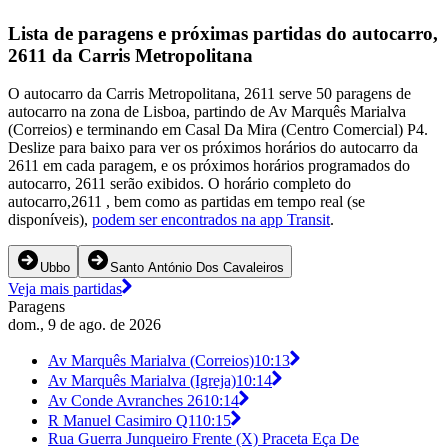
Lista de paragens e próximas partidas do autocarro,
2611 da Carris Metropolitana
O autocarro da Carris Metropolitana, 2611 serve 50 paragens de
autocarro na zona de Lisboa, partindo de Av Marquês Marialva
(Correios) e terminando em Casal Da Mira (Centro Comercial) P4.
Deslize para baixo para ver os próximos horários do autocarro da
2611 em cada paragem, e os próximos horários programados do
autocarro, 2611 serão exibidos. O horário completo do
autocarro,2611 , bem como as partidas em tempo real (se
disponíveis),
podem ser encontrados na app Transit
.
Ubbo
Santo António Dos Cavaleiros
Veja mais partidas
Paragens
dom., 9 de ago. de 2026
Av Marquês Marialva (Correios)
10:13
Av Marquês Marialva (Igreja)
10:14
Av Conde Avranches 26
10:14
R Manuel Casimiro Q1
10:15
Rua Guerra Junqueiro Frente (X) Praceta Eça De