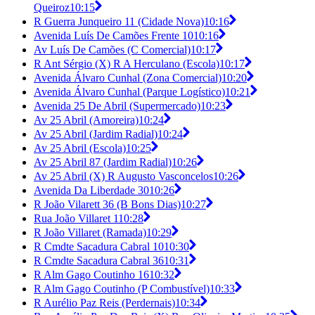
Queiroz
10:15
R Guerra Junqueiro 11 (Cidade Nova)
10:16
Avenida Luís De Camões Frente 10
10:16
Av Luís De Camões (C Comercial)
10:17
R Ant Sérgio (X) R A Herculano (Escola)
10:17
Avenida Álvaro Cunhal (Zona Comercial)
10:20
Avenida Álvaro Cunhal (Parque Logístico)
10:21
Avenida 25 De Abril (Supermercado)
10:23
Av 25 Abril (Amoreira)
10:24
Av 25 Abril (Jardim Radial)
10:24
Av 25 Abril (Escola)
10:25
Av 25 Abril 87 (Jardim Radial)
10:26
Av 25 Abril (X) R Augusto Vasconcelos
10:26
Avenida Da Liberdade 30
10:26
R João Vilarett 36 (B Bons Dias)
10:27
Rua João Villaret 1
10:28
R João Villaret (Ramada)
10:29
R Cmdte Sacadura Cabral 10
10:30
R Cmdte Sacadura Cabral 36
10:31
R Alm Gago Coutinho 16
10:32
R Alm Gago Coutinho (P Combustível)
10:33
R Aurélio Paz Reis (Perdernais)
10:34