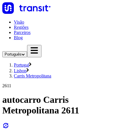
Visão
Regiões
Parceiros
Blog
Português
Portugal
Lisbon
Carris Metropolitana
2611
autocarro Carris
Metropolitana 2611