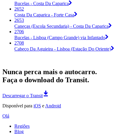
Bucelas - Costa Da Caparica
2652
Costa Da Caparica - Forte Casa
2653
Caneças (Escola Secundaria) - Costa Da Caparica
2706
Bucelas - Lisboa (Campo Grande) via Infantado
2708
Cabeço Da Aguieira - Lisboa (Estação Do Oriente)
Nunca perca mais o autocarro.
Faça o download do Transit.
Descarregar o Transit
Disponível para
iOS
e
Android
Olá
Regiões
Blog