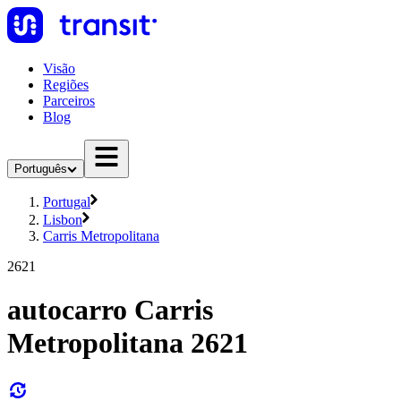
Visão
Regiões
Parceiros
Blog
Português
Portugal
Lisbon
Carris Metropolitana
2621
autocarro Carris
Metropolitana 2621