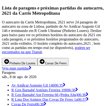
Lista de paragens e próximas partidas do autocarro,
2621 da Carris Metropolitana
O autocarro da Carris Metropolitana, 2621 serve 24 paragens de
autocarro na zona de Lisboa, partindo de Av Amílcar Augusto Gil
146 e terminando em R Comb Ultramar (Pinheiro Loures). Deslize
para baixo para ver os próximos horários do autocarro da 2621 em
cada paragem, e os próximos horários programados do autocarro,
2621 serão exibidos. O horário completo do autocarro,2621 , bem
como as partidas em tempo real (se disponíveis),
podem ser
encontrados na app Transit
.
Pinheiro De Loures
Covas De Ferro
Veja mais partidas
Paragens
sáb., 8 de ago. de 2026
Av Amílcar Augusto Gil 146
06:35
R Gen Barnabé António Ferreira 100
06:36
R Gen Barnabé Ant Ferreira 66 (Pedra Alta)
06:36
R Liga Dos Amigos Das Covas De Ferro 1a
06:37
Covas De Ferro
06:38