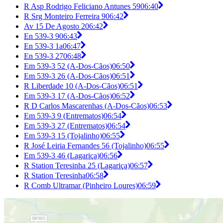
R Asp Rodrigo Feliciano Antunes 59
06:40
R Srg Monteiro Ferreira 9
06:42
Av 15 De Agosto 2
06:42
En 539-3 9
06:43
En 539-3 1a
06:47
En 539-3 27
06:48
Em 539-3 52 (A-Dos-Cãos)
06:50
Em 539-3 26 (A-Dos-Cãos)
06:51
R Liberdade 10 (A-Dos-Cãos)
06:51
Em 539-3 17 (A-Dos-Cãos)
06:52
R D Carlos Mascarenhas (A-Dos-Cãos)
06:53
Em 539-3 9 (Entrematos)
06:54
Em 539-3 27 (Entrematos)
06:54
Em 539-3 15 (Tojalinho)
06:55
R José Leiria Fernandes 56 (Tojalinho)
06:55
Em 539-3 46 (Lagariça)
06:56
R Station Teresinha 25 (Lagariça)
06:57
R Station Teresinha
06:58
R Comb Ultramar (Pinheiro Loures)
06:59