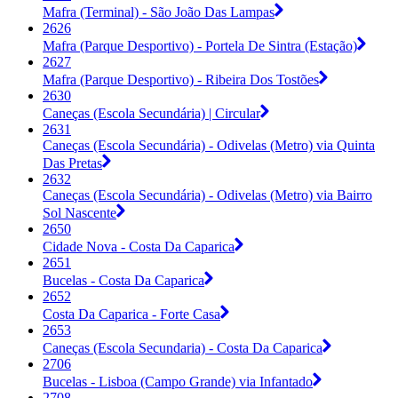
Mafra (Terminal) - São João Das Lampas
2626
Mafra (Parque Desportivo) - Portela De Sintra (Estação)
2627
Mafra (Parque Desportivo) - Ribeira Dos Tostões
2630
Caneças (Escola Secundária) | Circular
2631
Caneças (Escola Secundária) - Odivelas (Metro) via Quinta
Das Pretas
2632
Caneças (Escola Secundária) - Odivelas (Metro) via Bairro
Sol Nascente
2650
Cidade Nova - Costa Da Caparica
2651
Bucelas - Costa Da Caparica
2652
Costa Da Caparica - Forte Casa
2653
Caneças (Escola Secundaria) - Costa Da Caparica
2706
Bucelas - Lisboa (Campo Grande) via Infantado
2708