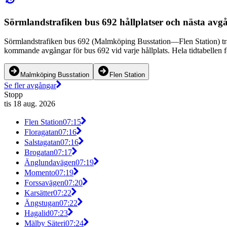
Sörmlandstrafiken bus 692 hållplatser och nästa avg
Sörmlandstrafiken bus 692 (Malmköping Busstation—Flen Station) trafi
kommande avgångar för bus 692 vid varje hållplats. Hela tidtabellen f
Malmköping Busstation
Flen Station
Se fler avgångar
Stopp
tis 18 aug. 2026
Flen Station
07:15
Floragatan
07:16
Salstagatan
07:16
Brogatan
07:17
Änglundavägen
07:19
Momento
07:19
Forssavägen
07:20
Karsätter
07:22
Ängstugan
07:22
Hagalid
07:23
Mälby Säteri
07:24