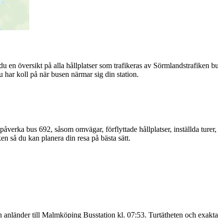
du en översikt på alla hållplatser som trafikeras av Sörmlandstrafiken b
u har koll på när busen närmar sig din station.
åverka bus 692, såsom omvägar, förflyttade hållplatser, inställda turer, 
n så du kan planera din resa på bästa sätt.
 anländer till Malmköping Busstation kl. 07:53. Turtätheten och exakta