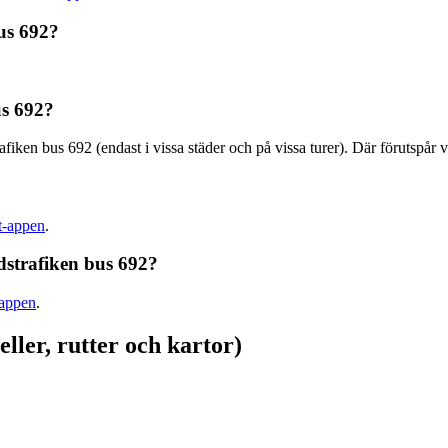
us 692?
us 692?
afiken bus 692 (endast i vissa städer och på vissa turer). Där förutspår
it-appen
.
dstrafiken bus 692?
-appen
.
ller, rutter och kartor)