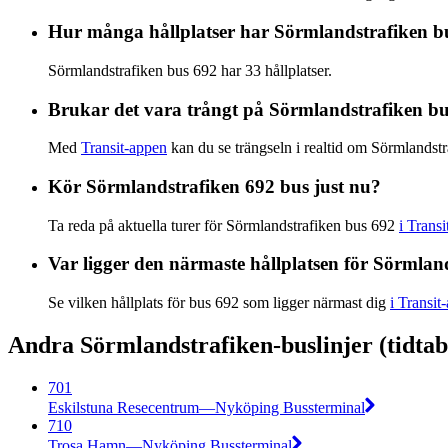
Hur många hållplatser har Sörmlandstrafiken b
Sörmlandstrafiken bus 692 har 33 hållplatser.
Brukar det vara trångt på Sörmlandstrafiken b
Med
Transit-appen
kan du se trängseln i realtid om Sörmlandstr
Kör Sörmlandstrafiken 692 bus just nu?
Ta reda på aktuella turer för Sörmlandstrafiken bus 692
i Trans
Var ligger den närmaste hållplatsen för Sörmlan
Se vilken hållplats för bus 692 som ligger närmast dig
i Transit
Andra Sörmlandstrafiken-buslinjer (tidtabe
701
Eskilstuna Resecentrum—Nyköping Bussterminal
710
Trosa Hamn—Nyköping Bussterminal