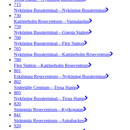
715
Nyköping Bussterminal—Nyköping Bussterminal
730
Katrineholm Resecentrum—Vannalaplan
759
Nyköping Bussterminal—Gnesta Station
760
Nyköping Bussterminal—Flen Station
765
Nyköping Bussterminal—Katrineholm Resecentrum
780
Flen Station—Katrineholm Resecentrum
801
Eskilstuna Resecentrum—Nyköping Bussterminal
802
Södertälje Centrum—Trosa Hamn
805
Nyköping Bussterminal—Trosa Hamn
820
Strängnäs Resecentrum—Kyrkogatan
841
Strängnäs Resecentrum—Astrabacken
920