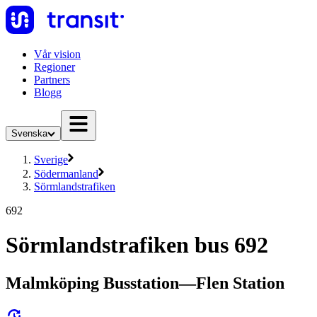
Vår vision
Regioner
Partners
Blogg
Svenska
Sverige
Södermanland
Sörmlandstrafiken
692
Sörmlandstrafiken bus 692
Malmköping Busstation—Flen Station