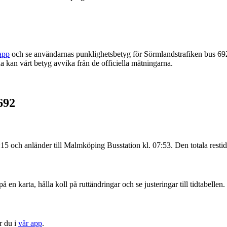
app
och se användarnas punklighetsbetyg för Sörmlandstrafiken bus 69
 kan vårt betyg avvika från de officiella mätningarna.
692
:15 och anländer till Malmköping Busstation kl. 07:53. Den totala resti
 en karta, hålla koll på ruttändringar och se justeringar till tidtabellen.
r du i
vår app
.