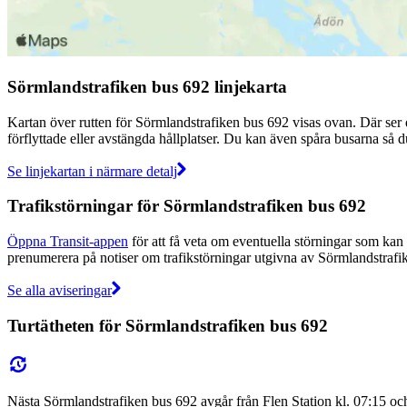
Sörmlandstrafiken bus 692 linjekarta
Kartan över rutten för Sörmlandstrafiken bus 692 visas ovan. Där ser 
förflyttade eller avstängda hållplatser. Du kan även spåra busarna så d
Se linjekartan i närmare detalj
Trafikstörningar för Sörmlandstrafiken bus 692
Öppna Transit-appen
för att få veta om eventuella störningar som kan p
prenumerera på notiser om trafikstörningar utgivna av Sörmlandstrafike
Se alla aviseringar
Turtätheten för Sörmlandstrafiken bus 692
Nästa Sörmlandstrafiken bus 692 avgår från Flen Station kl. 07:15 och