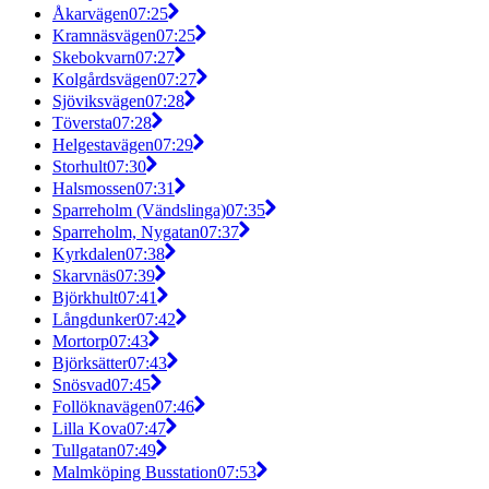
Åkarvägen
07:25
Kramnäsvägen
07:25
Skebokvarn
07:27
Kolgårdsvägen
07:27
Sjöviksvägen
07:28
Töversta
07:28
Helgestavägen
07:29
Storhult
07:30
Halsmossen
07:31
Sparreholm (Vändslinga)
07:35
Sparreholm, Nygatan
07:37
Kyrkdalen
07:38
Skarvnäs
07:39
Björkhult
07:41
Långdunker
07:42
Mortorp
07:43
Björksätter
07:43
Snösvad
07:45
Follöknavägen
07:46
Lilla Kova
07:47
Tullgatan
07:49
Malmköping Busstation
07:53