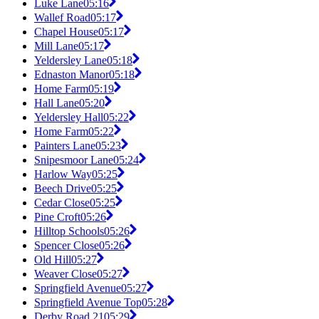
Luke Lane
05:16
Wallef Road
05:17
Chapel House
05:17
Mill Lane
05:17
Yeldersley Lane
05:18
Ednaston Manor
05:18
Home Farm
05:19
Hall Lane
05:20
Yeldersley Hall
05:22
Home Farm
05:22
Painters Lane
05:23
Snipesmoor Lane
05:24
Harlow Way
05:25
Beech Drive
05:25
Cedar Close
05:25
Pine Croft
05:26
Hilltop Schools
05:26
Spencer Close
05:26
Old Hill
05:27
Weaver Close
05:27
Springfield Avenue
05:27
Springfield Avenue Top
05:28
Derby Road 21
05:29