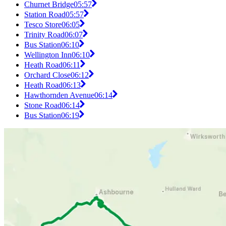
Churnet Bridge
05:57
Station Road
05:57
Tesco Store
06:05
Trinity Road
06:07
Bus Station
06:10
Wellington Inn
06:10
Heath Road
06:11
Orchard Close
06:12
Heath Road
06:13
Hawthornden Avenue
06:14
Stone Road
06:14
Bus Station
06:19