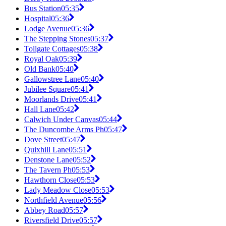
Bus Station
05:35
Hospital
05:36
Lodge Avenue
05:36
The Stepping Stones
05:37
Tollgate Cottages
05:38
Royal Oak
05:39
Old Bank
05:40
Gallowstree Lane
05:40
Jubilee Square
05:41
Moorlands Drive
05:41
Hall Lane
05:42
Calwich Under Canvas
05:44
The Duncombe Arms Ph
05:47
Dove Street
05:47
Quixhill Lane
05:51
Denstone Lane
05:52
The Tavern Ph
05:53
Hawthorn Close
05:53
Lady Meadow Close
05:53
Northfield Avenue
05:56
Abbey Road
05:57
Riversfield Drive
05:57