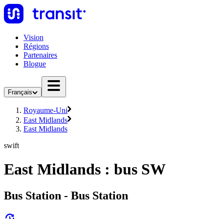
Vision
Régions
Partenaires
Blogue
Français
Royaume-Uni
East Midlands
East Midlands
swift
East Midlands : bus SW
Bus Station - Bus Station