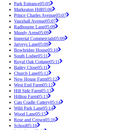
Park Entrance
05:05
Markeaton Hill
05:06
Prince Charles Avenue
05:07
Vauxhall Avenue
05:07
Radbourne Lane
05:09
Mundy Arms
05:09
Imperial Commercials
05:09
Jarveys Lane
05:09
Bowbridge House
05:10
South Lodge
05:11
Royal Oak Cottage
05:11
Bailey Close
05:11
Church Lane
05:12
New House Farm
05:12
West End Farm
05:12
Hill Side Farm
05:13
Hilltop Farm
05:13
Cats Cradle Cattery
05:14
Wild Park Lane
05:14
Wood Lane
05:15
Rose and Crown
05:16
School
05:16