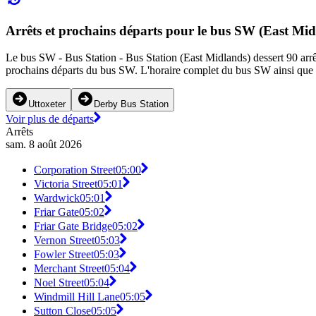
Arrêts et prochains départs pour le bus SW (East Mid
Le bus SW - Bus Station - Bus Station (East Midlands) dessert 90 arrêts
prochains départs du bus SW. L'horaire complet du bus SW ainsi que le
Uttoxeter
Derby Bus Station
Voir plus de départs
Arrêts
sam. 8 août 2026
Corporation Street
05:00
Victoria Street
05:01
Wardwick
05:01
Friar Gate
05:02
Friar Gate Bridge
05:02
Vernon Street
05:03
Fowler Street
05:03
Merchant Street
05:04
Noel Street
05:04
Windmill Hill Lane
05:05
Sutton Close
05:05