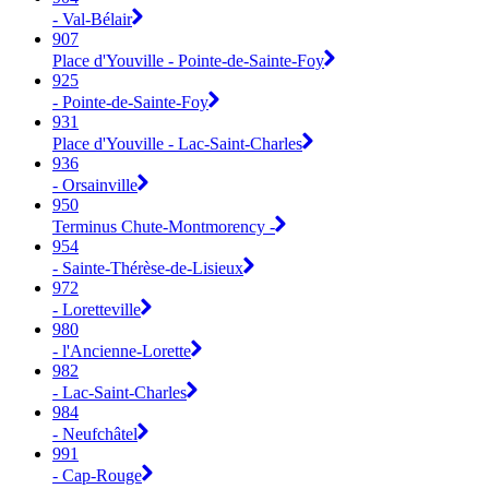
- Val-Bélair
907
Place d'Youville - Pointe-de-Sainte-Foy
925
- Pointe-de-Sainte-Foy
931
Place d'Youville - Lac-Saint-Charles
936
- Orsainville
950
Terminus Chute-Montmorency -
954
- Sainte-Thérèse-de-Lisieux
972
- Loretteville
980
- l'Ancienne-Lorette
982
- Lac-Saint-Charles
984
- Neufchâtel
991
- Cap-Rouge