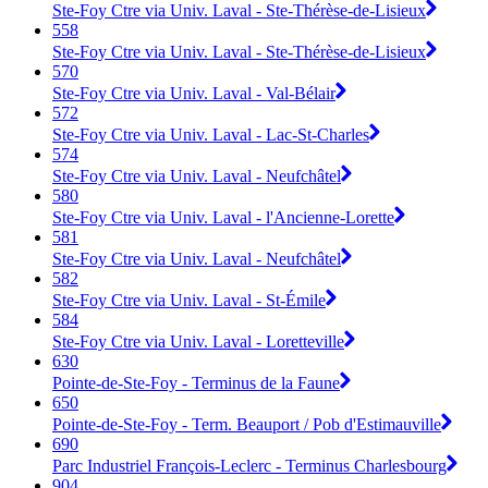
Ste-Foy Ctre via Univ. Laval - Ste-Thérèse-de-Lisieux
558
Ste-Foy Ctre via Univ. Laval - Ste-Thérèse-de-Lisieux
570
Ste-Foy Ctre via Univ. Laval - Val-Bélair
572
Ste-Foy Ctre via Univ. Laval - Lac-St-Charles
574
Ste-Foy Ctre via Univ. Laval - Neufchâtel
580
Ste-Foy Ctre via Univ. Laval - l'Ancienne-Lorette
581
Ste-Foy Ctre via Univ. Laval - Neufchâtel
582
Ste-Foy Ctre via Univ. Laval - St-Émile
584
Ste-Foy Ctre via Univ. Laval - Loretteville
630
Pointe-de-Ste-Foy - Terminus de la Faune
650
Pointe-de-Ste-Foy - Term. Beauport / Pob d'Estimauville
690
Parc Industriel François-Leclerc - Terminus Charlesbourg
904