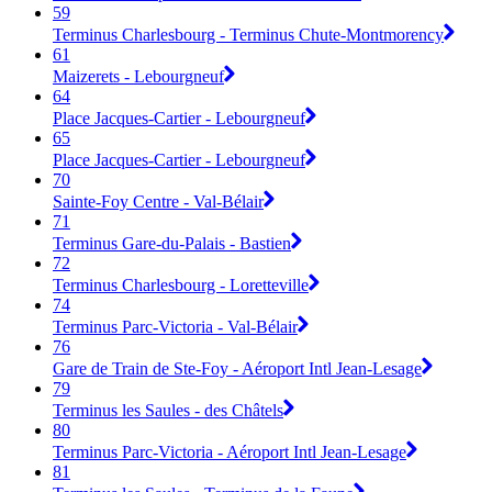
59
Terminus Charlesbourg - Terminus Chute-Montmorency
61
Maizerets - Lebourgneuf
64
Place Jacques-Cartier - Lebourgneuf
65
Place Jacques-Cartier - Lebourgneuf
70
Sainte-Foy Centre - Val-Bélair
71
Terminus Gare-du-Palais - Bastien
72
Terminus Charlesbourg - Loretteville
74
Terminus Parc-Victoria - Val-Bélair
76
Gare de Train de Ste-Foy - Aéroport Intl Jean-Lesage
79
Terminus les Saules - des Châtels
80
Terminus Parc-Victoria - Aéroport Intl Jean-Lesage
81