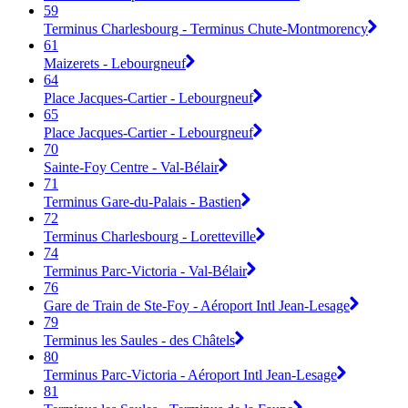
59
Terminus Charlesbourg - Terminus Chute-Montmorency
61
Maizerets - Lebourgneuf
64
Place Jacques-Cartier - Lebourgneuf
65
Place Jacques-Cartier - Lebourgneuf
70
Sainte-Foy Centre - Val-Bélair
71
Terminus Gare-du-Palais - Bastien
72
Terminus Charlesbourg - Loretteville
74
Terminus Parc-Victoria - Val-Bélair
76
Gare de Train de Ste-Foy - Aéroport Intl Jean-Lesage
79
Terminus les Saules - des Châtels
80
Terminus Parc-Victoria - Aéroport Intl Jean-Lesage
81