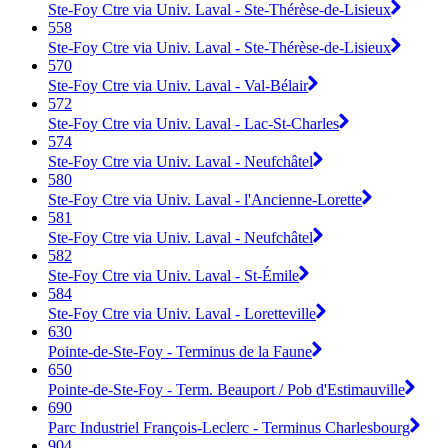
Ste-Foy Ctre via Univ. Laval - Ste-Thérèse-de-Lisieux
558
Ste-Foy Ctre via Univ. Laval - Ste-Thérèse-de-Lisieux
570
Ste-Foy Ctre via Univ. Laval - Val-Bélair
572
Ste-Foy Ctre via Univ. Laval - Lac-St-Charles
574
Ste-Foy Ctre via Univ. Laval - Neufchâtel
580
Ste-Foy Ctre via Univ. Laval - l'Ancienne-Lorette
581
Ste-Foy Ctre via Univ. Laval - Neufchâtel
582
Ste-Foy Ctre via Univ. Laval - St-Émile
584
Ste-Foy Ctre via Univ. Laval - Loretteville
630
Pointe-de-Ste-Foy - Terminus de la Faune
650
Pointe-de-Ste-Foy - Term. Beauport / Pob d'Estimauville
690
Parc Industriel François-Leclerc - Terminus Charlesbourg
904