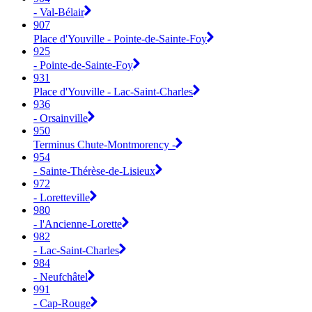
- Val-Bélair
907
Place d'Youville - Pointe-de-Sainte-Foy
925
- Pointe-de-Sainte-Foy
931
Place d'Youville - Lac-Saint-Charles
936
- Orsainville
950
Terminus Chute-Montmorency -
954
- Sainte-Thérèse-de-Lisieux
972
- Loretteville
980
- l'Ancienne-Lorette
982
- Lac-Saint-Charles
984
- Neufchâtel
991
- Cap-Rouge